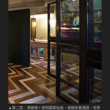
▲第二招：清玻璃＋透明圖案貼紙，視線依舊通透，但多