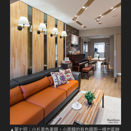
▲第七招：小片黑色墨鏡，小面積的有色鏡面一樣也能映