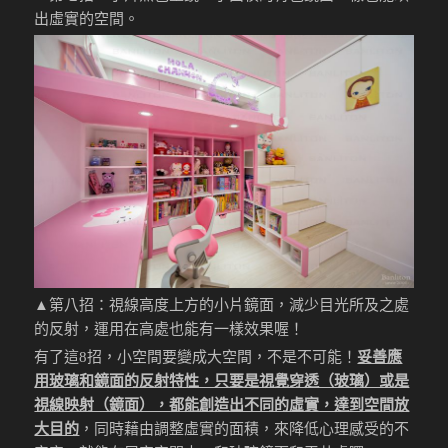
出虛實的空間。
▲第八招：視線高度上方的小片鏡面，減少目光所及之處
的反射，運用在高處也能有一樣效果喔！
有了這8招，小空間要變成大空間，不是不可能！
妥善應
用玻璃和鏡面的反射特性，只要是視覺穿透（玻璃）或是
視線映射（鏡面），都能創造出不同的虛實，達到空間放
大目的
，同時藉由調整虛實的面積，來降低心理感受的不