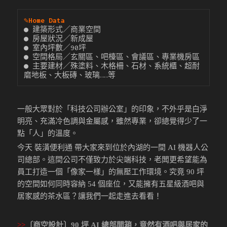
✎
Home Data
● 建築形式／商業空間

● 房屋狀況／新成屋

● 室內坪數／90坪

● 空間格局／玄關區、吧檯區、會議區、專業機房區

● 主要建材／殊塗料、木格柵、石材、系統櫃、超耐
磨地板、大板磚、玻璃……等
一般大眾對於「科技公司辦公室」的印象，不外乎是白淨
明亮、充滿冷色調與金屬感，雖然專業，卻總覺得少了一
點「人」的溫度。
今天 裝潢便利通 帶大家來到位於內湖的一間 AI 機器人公
司總部。這間公司不僅致力於尖端科技，老闆更希望能為
員工打造一個「像家一樣」的無壓工作環境。究竟 90 坪
的空間如何同時容納 54 個座位，又能擁有五星級酒吧與
居家感的茶水區？讓我們一起走進去看看！
>>
〔商空設計〕90 坪 AI 總部開箱，竟然有酒吧與居家的