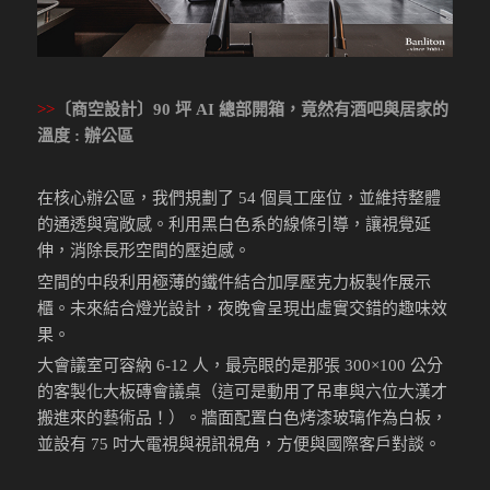
>>
〔商空設計〕90 坪 AI 總部開箱，竟然有酒吧與居家的
溫度 : 辦公區
在核心辦公區，我們規劃了 54 個員工座位，並維持整體
的通透與寬敞感。利用黑白色系的線條引導，讓視覺延
伸，消除長形空間的壓迫感。
空間的中段利用極薄的鐵件結合加厚壓克力板製作展示
櫃。未來結合燈光設計，夜晚會呈現出虛實交錯的趣味效
果。
大會議室可容納 6-12 人，最亮眼的是那張 300×100 公分
的客製化大板磚會議桌（這可是動用了吊車與六位大漢才
搬進來的藝術品！）。牆面配置白色烤漆玻璃作為白板，
並設有 75 吋大電視與視訊視角，方便與國際客戶對談。