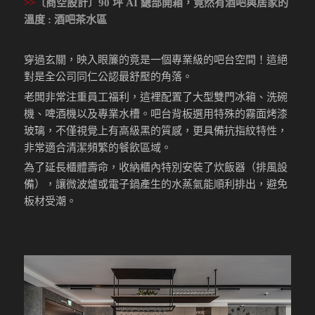
>>
〔商空設計〕90 坪 AI 總部開箱，竟然有酒吧與居家的
溫度 : 酒吧茶水區
穿過玄關，映入眼簾的竟是一個專業級的吧台空間！這絕
對是全公司同仁公認最舒壓的角落。
老闆非常注重員工福利，這裡配置了大型雙門冰箱、洗碗
機、啤酒機以及專業水槽。吧台背板選用特殊的霧面烤漆
玻璃，不僅視覺上有高級黑的質感，更具備抗指紋特性，
非常適合清潔頻繁的餐飲區域。
為了延長櫃體壽命，收納櫃內特別安裝了炊飯器（排風設
備），讓微波爐或電子鍋產生的水蒸氣能順利排出，避免
板材受潮。