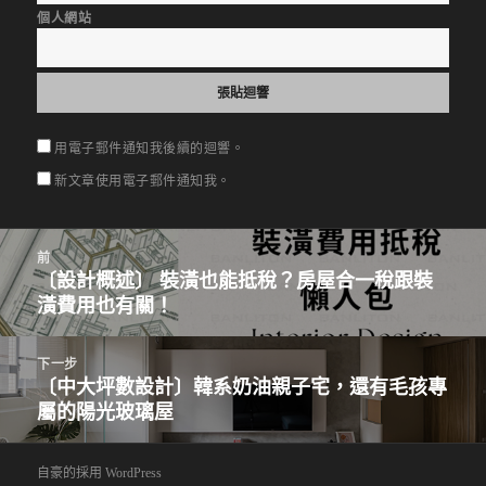
個人網站
用電子郵件通知我後續的迴響。
新文章使用電子郵件通知我。
文
前
章
〔設計概述〕 裝潢也能抵稅？房屋合一稅跟裝
上
導
潢費用也有關！
一
覽
篇
文
下一步
〔中大坪數設計〕韓系奶油親子宅，還有毛孩專
章：
下
屬的陽光玻璃屋
一
篇
文
自豪的採用 WordPress