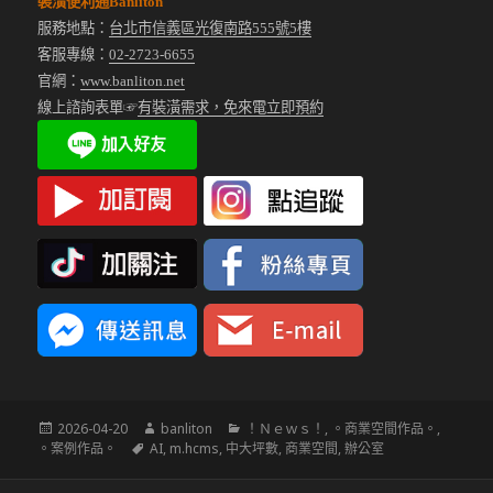
裝潢便利通Banliton
服務地點：
台北市信義區光復南路555號5樓
客服專線：
02-2723-6655
官網：
www.banliton.net
線上諮詢表單☞
有裝潢需求，免來電立即預約
發
作
分
2026-04-20
banliton
！Ｎｅｗｓ！
,
。商業空間作品。
,
佈
標
者
類
。案例作品。
AI
,
m.hcms
,
中大坪數
,
商業空間
,
辦公室
於
籤