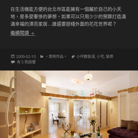
在生活機能方便的台北市區能擁有一個屬於自己的小天
地，是多麼奢侈的夢想，如果可以只用少少的預算打造滿
滿幸福的漂亮家居…誰還要戀棧外面的花花世界呢？
17坪的精省好居家-用巧思打造挑高無壓宅
繼續閱讀
發
分
標
2009-02-10
。案例作品。
小坪數裝潢
,
小宅
,
裝修
佈
17坪的精省好居家-用巧思打造挑高無壓宅
類
籤
有 5 則迴響
於