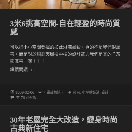
3米6挑高空間-自在輕盈的時尚質
感
可以把小小空間發揮的如此淋漓盡致，真的不是我們很厲
害，而是對於規劃夾層樓中樓的設計能力我們是真的＂灰
熊厲害＂啊！！！
3米6挑高空間-自在輕盈的時尚質感
繼續閱讀
發
分
標
2009-02-06
。設計概述。
夾層
,
小坪數裝潢
,
設計
佈
3米6挑高空間-自在輕盈的時尚質感
類
籤
有 76 則迴響
於
30年老屋完全大改造，變身時尚
古典新住宅