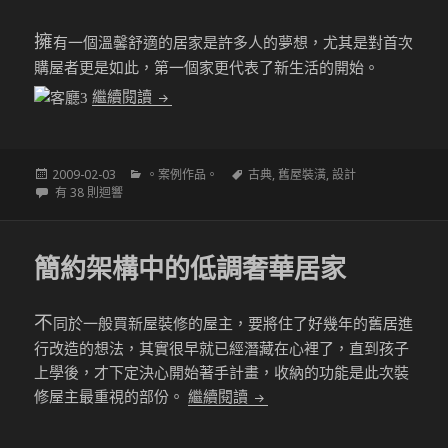
擁
有一個溫馨舒適的居家是許多人的夢想，尤其是對首次
購屋者更是如此，第一個家更代表了新生活的開始。
30年老屋完全大改造，變身時尚古典新住宅
繼續閱讀
發
分
標
2009-02-03
。案例作品。
古典
,
舊屋裝潢
,
設計
佈
30年老屋完全大改造，變身時尚古典新住宅
類
籤
有 38 則迴響
於
簡約架構中的低調奢華居家
不
同於一般買新屋裝修的屋主，要將住了好幾年的舊居進
行改造的想法，其實很早就已經潛藏在心裡了，直到孩子
上學後，才下定決心開始著手計畫，收納的功能是此次裝
簡約架構中的低調奢華居家
修屋主最重視的部份。
繼續閱讀