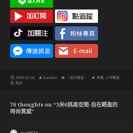
發
作
分
標
2009-02-06
banliton
。設計概述。
夾層
,
小坪數裝
佈
者
類
籤
潢
,
設計
於
76 thoughts on “3米6挑高空間-自在輕盈的
時尚質感”