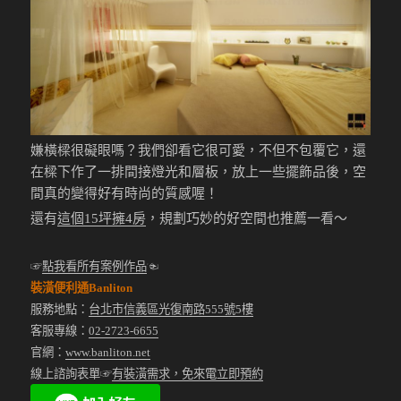
嫌橫樑很礙眼嗎？我們卻看它很可愛，不但不包覆它，還
在樑下作了一排間接燈光和層板，放上一些擺飾品後，空
間真的變得好有時尚的質感喔！
還有
這個15坪擁4房
，規劃巧妙的好空間也推薦一看～
☞
點我看所有案例作品
☜
裝潢便利通Banliton
服務地點：
台北市信義區光復南路555號5樓
客服專線：
02-2723-6655
官網：
www.banliton.net
線上諮詢表單☞
有裝潢需求，免來電立即預約