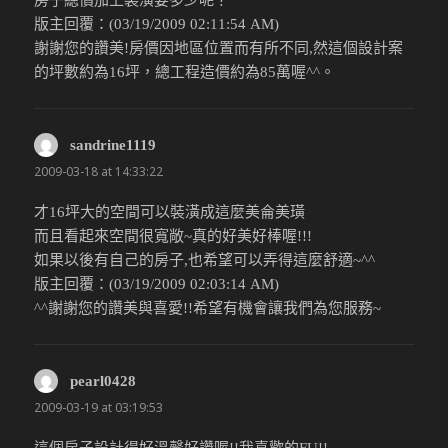
房子總價加上裝潢要多少呢？
版主回覆：(03/19/2009 02:11:54 AM)
謝謝您的讚美!房價因地區位置而有所不同,然這個設計案
的坪數約為16坪，總工程造價約為85萬喔^^。
sandrine1119
說：
2009-03-18 at 14:33:22
才16坪大的空間可以裝潢成這麼美侖美璜
而且看起來空間很寬敞~真的好美好棒喔!!!
如果以後有自己的房子,也希望可以弄得這麼舒適~^^
版主回覆：(03/19/2009 02:03:14 AM)
^^謝謝您的讚美與喜愛!!希望有機會讓我們為您服務~
pearl0428
說：
2009-03-19 at 03:19:53