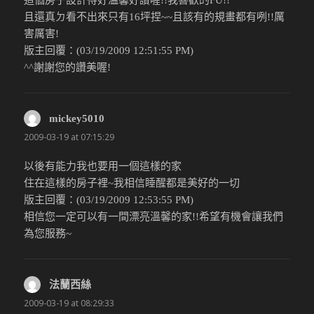
這個房子設計得好溫馨好讚喔!!我喜歡的FU!!
且還真ㄉ看不出來只有16坪捏~~且該有的規畫都有咧!!厲
害厲害!
版主回覆：(03/19/2009 12:51:55 PM)
^^謝謝您的讚美喔!
mickey5010
說：
2009-03-19 at 07:15:29
以後有能力我也要用一個這樣的家
住在這樣的房子裡~我相信睡醒都是美好的一切
版主回覆：(03/19/2009 12:53:55 PM)
相信您一定可以有一間漂亮溫馨的家!!希望有機會讓我們
為您服務~
法蘭西絲
說：
2009-03-19 at 08:29:33