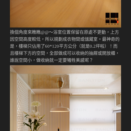
換個角度來瞧瞧@@～浴室位置保留在原處不更動，上方
因空間高度較低，所以規劃成衣物間或儲藏室。最神奇的
是，樓梯只佔用了60*120平方公分（就是0.2坪啦）！而
且樓梯下方的空間，全部做成可以收納的抽屜或開放櫃，
誰說空間小，做收納就一定要犧牲美感呢？