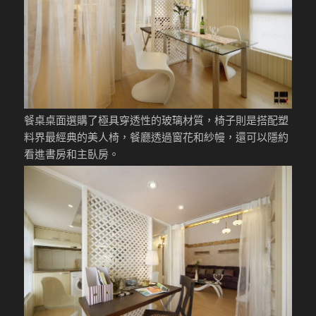
餐桌桌面選購了極具穿透性的玻璃材質，椅子則是搭配塑
料界最經典的美人椅，餐廳透過窗花和紗幔，還可以隱約
看進書房和主臥房。