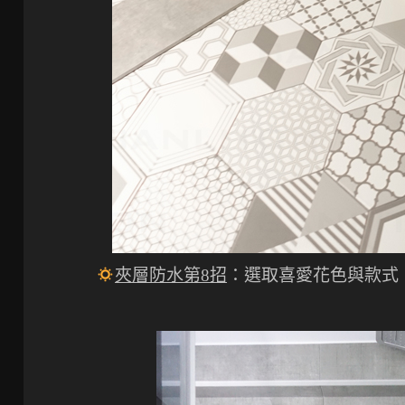
夾層防水第8招
：選取喜愛花色與款式