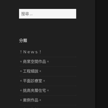
搜
尋：
分類
！Ｎｅｗｓ！
。商業空間作品。
。工程細說。
。平面診療室。
。挑高夾層住宅。
。案例作品。