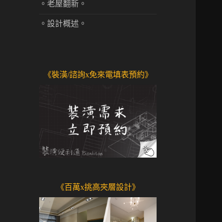
。老屋翻新。
。設計概述。
《裝潢/諮詢x免來電填表預約》
《百萬x挑高夾層設計》