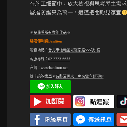
在施工細節中，放大檢視與思考屋主需求
層層防護只為萬一，道道把關盼見家宜
☞
點我看所有案例作品
☜
裝潢便利通Banliton
服務地點：
台北市信義區光復南路555號5樓
客服專線：
02-2723-6655
官網：
www.banliton.net
線上諮詢表單☞
有裝潢需求，免來電立即預約