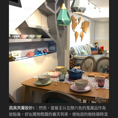
挑高夾層設計5：
然而，當屋主以五顏六色的蒐藏品作為
妝點後，好似萬物甦醒的春天到來，使枯寂的樹枝頓時渲