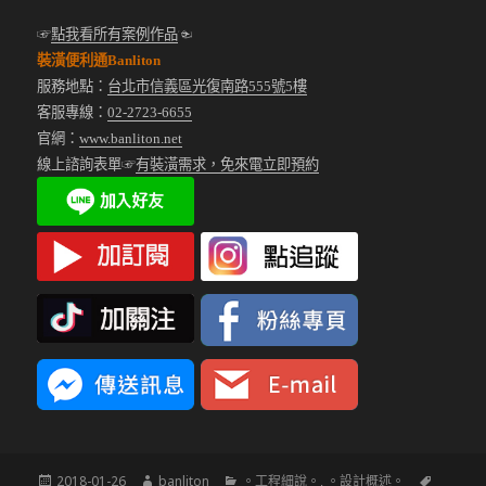
☞
點我看所有案例作品
☜
裝潢便利通Banliton
服務地點：
台北市信義區光復南路555號5樓
客服專線：
02-2723-6655
官網：
www.banliton.net
線上諮詢表單☞
有裝潢需求，免來電立即預約
發
作
分
標
2018-01-26
banliton
。工程細說。
,
。設計概述。