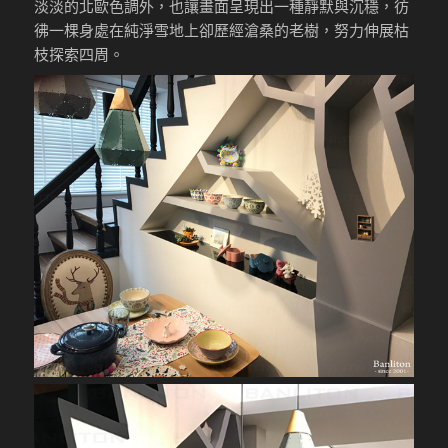
淡淡的北歐色調外，也讓畫面呈現出一種靜默與沉穩，彷
彿一棵身處在純淨雪地上卻歷經滄桑的老樹，努力伸展枯
枝探索四周。