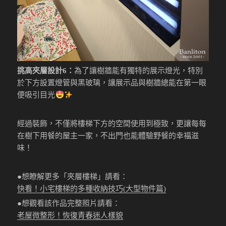
挑高夾層設計6：
為了讓樹牆能有獨特的展示燈光，特別
於下方設置燈管與黑玻璃，讓展示品與樹牆總能在第一眼
便吸引目光
經過裝飾，不僅將樓梯下方的空間使用到極致，更讓每每
在樹下用餐的屋主一家，不出門也能體驗野餐的幸福滋
味！
●想瞭解更多「夾層樓梯」請看：
快看！小宅樓梯的多種收納技巧(大型物件篇)
●想觀看該作品完整照片請看：
老屋微整形！恢復青春迷人樣貌