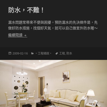
防水，不難！
漏水問題常帶來不便與困擾，預防漏水的先決條件是，先
做好防水措施，找個好天氣，就可以自己做室外防水喔～
防水，不難！
繼續閱讀
發
分
標
2009-02-16
。工程細說。
工程
,
防水
佈
類
籤
於