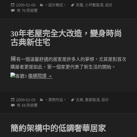
發
分
標
2009-02-06
。設計概述。
夾層
,
小坪數裝潢
,
設計
佈
3米6挑高空間-自在輕盈的時尚質感
類
籤
有 76 則迴響
於
30年老屋完全大改造，變身時尚
古典新住宅
擁
有一個溫馨舒適的居家是許多人的夢想，尤其是對首次
購屋者更是如此，第一個家更代表了新生活的開始。
30年老屋完全大改造，變身時尚古典新住宅
繼續閱讀
發
分
標
2009-02-03
。案例作品。
古典
,
舊屋裝潢
,
設計
佈
30年老屋完全大改造，變身時尚古典新住宅
類
籤
有 38 則迴響
於
簡約架構中的低調奢華居家