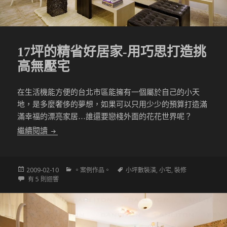
17坪的精省好居家-用巧思打造挑
高無壓宅
在生活機能方便的台北市區能擁有一個屬於自己的小天
地，是多麼奢侈的夢想，如果可以只用少少的預算打造滿
滿幸福的漂亮家居…誰還要戀棧外面的花花世界呢？
17坪的精省好居家-用巧思打造挑高無壓宅
繼續閱讀
發
分
標
2009-02-10
。案例作品。
小坪數裝潢
,
小宅
,
裝修
佈
17坪的精省好居家-用巧思打造挑高無壓宅
類
籤
有 5 則迴響
於