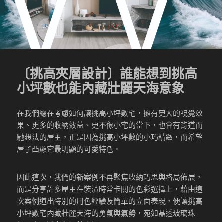
〔挑高夾層設計〕誰能想到挑高
小坪數也能內藏壯麗天海意象
在我們總在考慮如何讓挑高小坪數宅，擁有更大的視覺效
果、更多的收納效益、更不像小宅的當下，也會有背道而
馳想法的屋主，正是因為挑高小坪數的小巧精緻，而希望
屋子凸顯它最明顯的可愛特色。
因此這次，我們的新案例不再聚焦收納巧思與格局佈展，
而是分享許多屋主在裝潢時常卡關的色彩選擇上，藉由這
次案例道出特別的用色經驗及簡單的立面表現，便讓挑高
小坪數宅內藏壯麗天海的勇氣與氣勢，宛如晶透玻璃珠