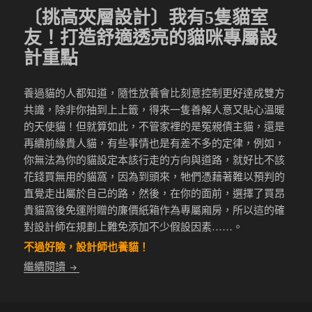
〔挑高夾層設計〕我有5隻貓室
友！打造舒適透亮的貓咪專屬設
計重點
養過貓的人都知道，隨性放養會比刻意控制更好達成雙方
共識，除非你抽到上上籤，得來一隻善解人意又貼心溫暖
的天使貓！但就算如此，不管家裡的是冤親債主貓，還是
再續前緣貴人貓，有些事情也是有差不多的定律，例如，
你無法為你的貓設定本該行走的方向與道路，就好比不該
花錢買無用的貓窩，因為到頭來，牠們憑藉著難以預判的
直覺走出屬於自己的路，然後，在你的面前，選擇了買昂
貴貓窩後免運附贈的廉價紙箱作為專屬廂房，所以這的確
對設計師在規劃上難免添加不少假設因素……。
不過好險，設計師也養貓！
〔挑高夾層設計〕我有5隻貓室友！打造舒適透亮的
繼續閱讀