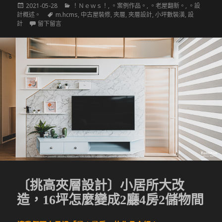
發
分
2021-05-28
！Ｎｅｗｓ！
,
。案例作品。
,
。老屋翻新。
,
。設
佈
標
類
計概述。
m.hcms
,
中古屋裝修
,
夾層
,
夾層設計
,
小坪數裝潢
,
設
於
籤
在 〔挑高夾層設計〕我有5隻貓室友！打造舒適透亮的貓咪專
計
留下留言
〔挑高夾層設計〕小居所大改
造，16坪怎麼變成2廳4房2儲物間