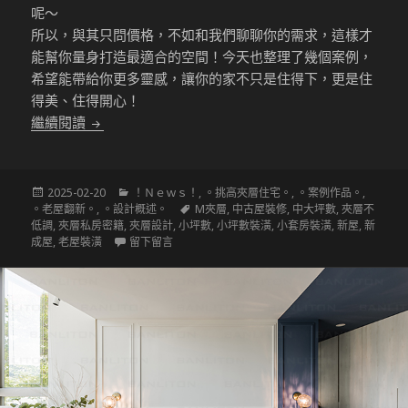
呢～
所以，與其只問價格，不如和我們聊聊你的需求，這樣才
能幫你量身打造最適合的空間！今天也整理了幾個案例，
希望能帶給你更多靈感，讓你的家不只是住得下，更是住
得美、住得開心！
〔挑高夾層設計〕夾層與小宅該如何規劃
繼續閱讀
發
分
2025-02-20
！Ｎｅｗｓ！
,
。挑高夾層住宅。
,
。案例作品。
,
佈
類
標
。老屋翻新。
,
。設計概述。
M夾層
,
中古屋裝修
,
中大坪數
,
夾層不
於
籤
低調
,
夾層私房密籍
,
夾層設計
,
小坪數
,
小坪數裝潢
,
小套房裝潢
,
新屋
,
新
在 〔挑高夾層設計〕夾層與小宅該如何規劃
成屋
,
老屋裝潢
留下留言