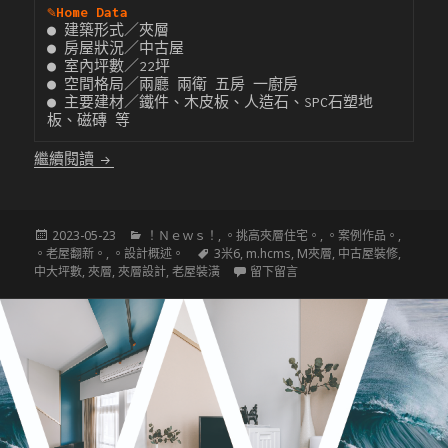
✎
Home Data
● 建築形式／夾層

● 房屋狀況／中古屋

● 室內坪數／22坪

● 空間格局／兩廳 兩衛 五房 一廚房

● 主要建材／鐵件、木皮板、人造石、SPC石塑地
板、磁磚 等
〔挑高夾層設計〕遠眺山河景 挑高4米的5房SOHO現代
繼續閱讀
發
分
2023-05-23
！Ｎｅｗｓ！
,
。挑高夾層住宅。
,
。案例作品。
,
佈
類
標
。老屋翻新。
,
。設計概述。
3米6
,
m.hcms
,
M夾層
,
中古屋裝修
,
於
籤
在 〔挑高夾層設計〕遠眺山河景
中大坪數
,
夾層
,
夾層設計
,
老屋裝潢
留下留言