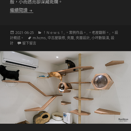
般，小而透亮卻深藏斑斕。
〔挑高夾層設計〕誰能想到挑高小坪數也能內藏壯麗
繼續閱讀
發
分
2021-06-25
！Ｎｅｗｓ！
,
。案例作品。
,
。老屋翻新。
,
。設
佈
標
類
計概述。
m.hcms
,
中古屋裝修
,
夾層
,
夾層設計
,
小坪數裝潢
,
設
於
籤
在 〔挑高夾層設計〕誰能想到挑高小坪數也能內藏壯麗天海
計
留下留言