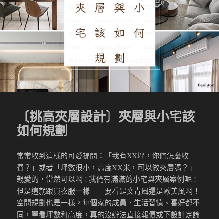
〔挑高夾層設計〕夾層與小宅該
如何規劃
常常收到這樣的可愛提問：「我有XX坪，你們怎麼收
費？」或者「坪數很小，高度XX米，可以做夾層嗎？」
親愛的，當然可以啊 ! 我們有滿滿的小宅與夾層案例呢 !
但是這就跟買衣服一樣——要看是文青風還是歐美風啊！
空間規劃也是一樣，每個家的成員、生活習慣、喜好都不
同，單看坪數和高度，真的沒辦法直接報價或下設計定論