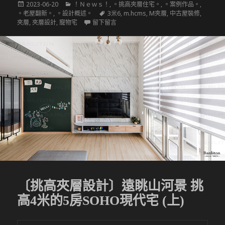
發
分
2023-06-20
！Ｎｅｗｓ！
,
。挑高夾層住宅。
,
。案例作品。
,
佈
類
標
。老屋翻新。
,
。設計概述。
3米6
,
m.hcms
,
M夾層
,
中古屋裝修
,
於
籤
在 〔挑高夾層設計〕遠眺山河景 挑高4米的
夾層
,
夾層設計
,
寵物宅
留下留言
〔挑高夾層設計〕遠眺山河景 挑
高4米的5房SOHO現代宅 (上)