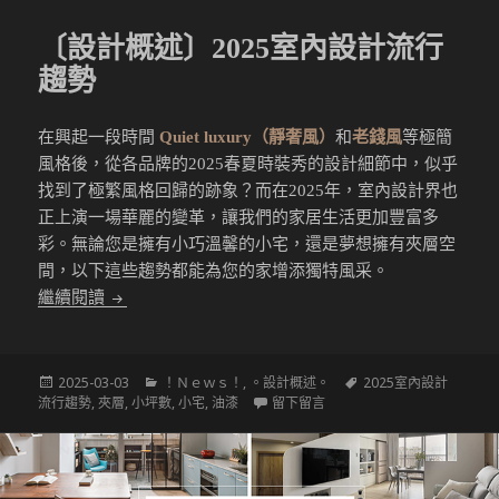
〔設計概述〕2025室內設計流行
趨勢
在興起一段時間
Quiet luxury（靜奢風）
和
老錢風
等極簡
風格後，從各品牌的2025春夏時裝秀的設計細節中，似乎
找到了極繁風格回歸的跡象？而在2025年，室內設計界也
正上演一場華麗的變革，讓我們的家居生活更加豐富多
彩。無論您是擁有小巧溫馨的小宅，還是夢想擁有夾層空
間，以下這些趨勢都能為您的家增添獨特風采。
〔設計概述〕2025室內設計流行趨勢
繼續閱讀
發
分
標
2025-03-03
！Ｎｅｗｓ！
,
。設計概述。
2025室內設計
佈
類
在 〔設計概述〕2025室內
籤
流行趨勢
,
夾層
,
小坪數
,
小宅
,
油漆
留下留言
於