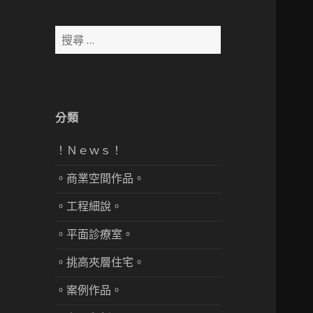
搜
尋：
分類
！Ｎｅｗｓ！
。商業空間作品。
。工程細說。
。平面診療室。
。挑高夾層住宅。
。案例作品。