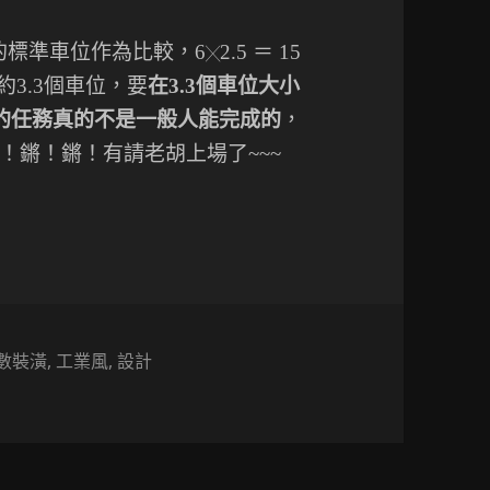
m的標準車位作為比較，6
2.5 ＝ 15
╳
5坪約3.3個車位，要
在3.3個車位大小
難的任務真的不是一般人能完成的
，
！鏘！鏘！有請老胡上場了~~~
衛浴』
數裝潢
,
工業風
,
設計