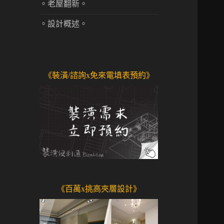
。老屋翻新。
。設計概述。
《裝潢/諮詢x免來電填表預約》
《百萬x挑高夾層設計》