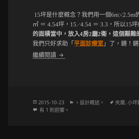
15坪是什麼概念？我們用一個6m
2.5
╳
㎡ ＝ 4.54坪，15
4.54 ＝ 3.3，所以1
／
的面積當中，放入4房2廳2衛，這個艱
我們只好求助「
平面診療室
」了，鏘！鏘
空間革命 15坪擁有『4房2廳2
繼續閱讀
發
分
標
2015-10-23
。設計概述。
夾層
,
小坪
佈
空間革命 15坪擁有『4房2廳2衛浴』
類
籤
有 1 則迴響。
於