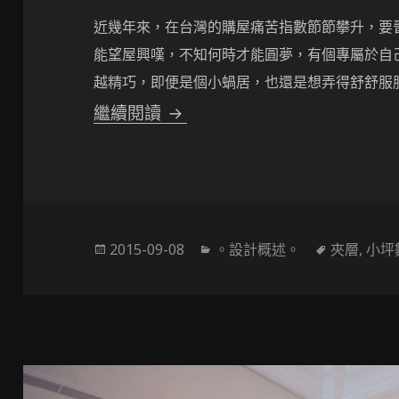
近幾年來，在台灣的購屋痛苦指數節節攀升，要
能望屋興嘆
，不知何時才能圓夢，有個專屬於自
越精巧，即便是個小蝸居，也還是想弄得舒舒服
挑高小坪數大空間-什麼！15
繼續閱讀
發
分
標
2015-09-08
。設計概述。
夾層
,
小坪
佈
類
籤
於