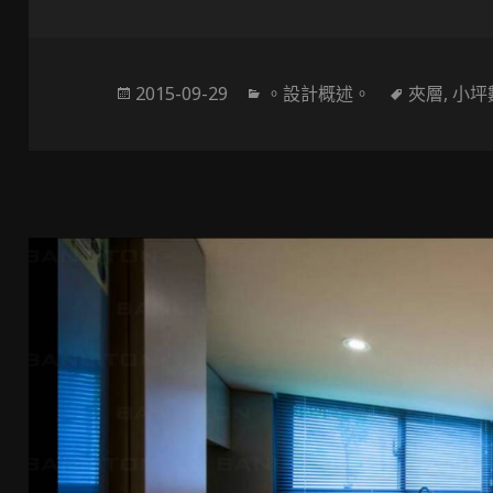
發
分
標
2015-09-29
。設計概述。
夾層
,
小坪
佈
類
籤
於