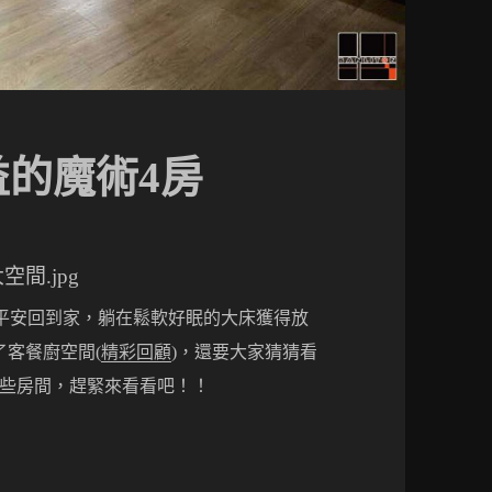
益的魔術4房
平安回到家，躺在鬆軟好眠的大床獲得放
了客餐廚空間(
精彩回顧
)，還要大家猜猜看
哪些房間，趕緊來看看吧！！