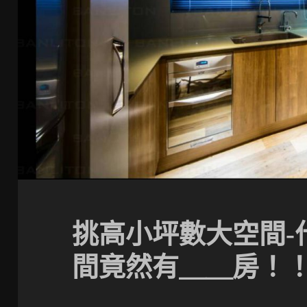
挑高小坪數大空間-
間竟然有＿＿房！