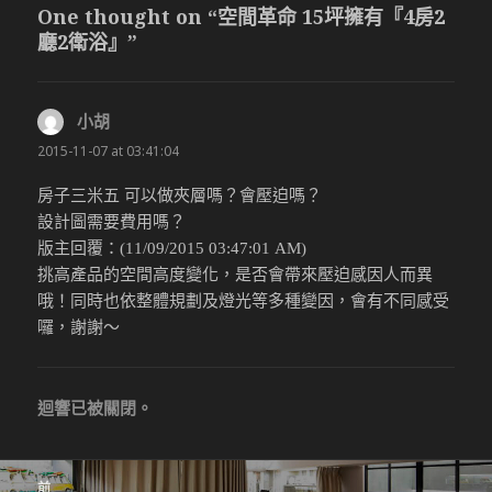
One thought on “空間革命 15坪擁有『4房2
廳2衛浴』”
小胡
說：
2015-11-07 at 03:41:04
房子三米五 可以做夾層嗎？會壓迫嗎？
設計圖需要費用嗎？
版主回覆：(11/09/2015 03:47:01 AM)
挑高產品的空間高度變化，是否會帶來壓迫感因人而異
哦！同時也依整體規劃及燈光等多種變因，會有不同感受
囉，謝謝～
迴響已被關閉。
文
前