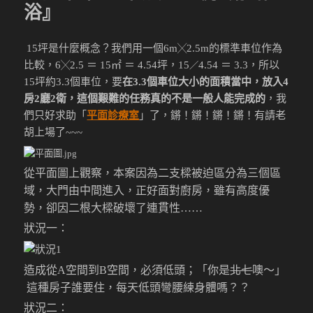
浴』
15坪是什麼概念？我們用一個6m
2.5m的標準車位作為
╳
比較，6
2.5 ＝ 15㎡ ＝ 4.54坪，15
4.54 ＝ 3.3，所以
╳
／
15坪約3.3個車位，要
在3.3個車位大小的面積當中，放入4
房2廳2衛，這個艱難的任務真的不是一般人能完成的
，我
們只好求助「
平面診療室
」了，鏘！鏘！鏘！鏘！有請老
胡上場了~~~
從平面圖上觀察，本案因為二支樑被迫區分為三個區
域，大門由中間進入，正好面對廚房，雖有高度優
勢，卻因二根大樑破壞了連貫性……
狀況一：
造成從A空間到B空間，必須低頭；「你是
北七
噢～」
這種房子誰要住，每天低頭彎腰練身體嗎？？
狀況二：