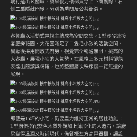
璃打造出玄關區
，餐桌後方樓梯貫穿上下層動線，右
側
二扇
隱藏門後，分別為房間及公共衛浴。
客餐廳以活動式電視主牆成為空間交集，
L型沙發連接
客廳旁
花園，
大花園滿足了
二隻毛小孩
的活動空間，
餐廳後採用開放式廚房，視覺完全暢通無阻，挑高的
大客廳，展現小宅的大氣勢
，在風格上多元材料卻能
表達出簡潔與精確，也將整體層次秩序感一覽無遺的
展現。
即便是15坪的小宅，仍要盡力維持正常的居住功能
，
L型廚俱搭配雙色木質外觀加上薄形化的人造石，讓廚
房變得溫潤又時尚現代，備餐檯左方高電器櫃，讓設