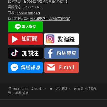
服務地點：
台北市信義區光復南路555號5樓
客服專線：
02-2723-6655
官網：
www.banliton.net
線上諮詢表單☞
有裝潢需求，免來電立即預約
發
作
分
標
2015-10-23
banliton
。設計概述。
夾層
,
小坪數裝
佈
者
類
籤
潢
,
工業風
,
設計
於