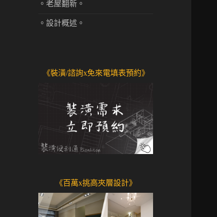
。老屋翻新。
。設計概述。
《裝潢/諮詢x免來電填表預約》
《百萬x挑高夾層設計》