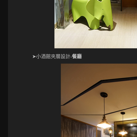
➤小酒館夾層設計-
餐廳