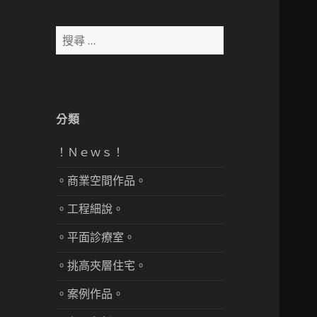
搜
尋：
分類
！Ｎｅｗｓ！
。商業空間作品。
。工程細說。
。平面診療室。
。挑高夾層住宅。
。案例作品。