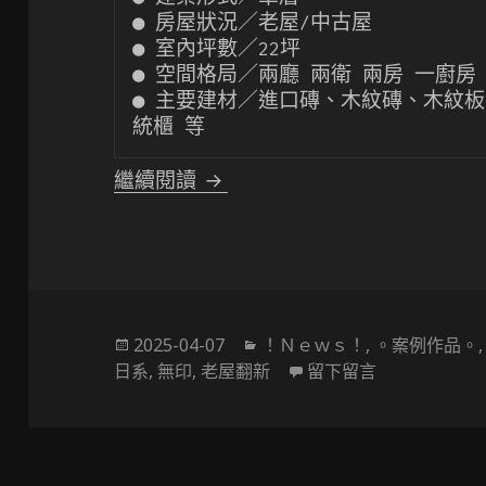
● 房屋狀況／老屋/中古屋

● 室內坪數／22坪

● 空間格局／兩廳 兩衛 兩房 一廚房

● 主要建材／進口磚、木紋磚、木紋
統櫃 等
〔中大坪數設計〕老屋翻新大
繼續閱讀
發
分
2025-04-07
！Ｎｅｗｓ！
,
。案例作品。
佈
類
在 〔中大坪
日系
,
無印
,
老屋翻新
留下留言
於