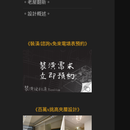
。老屋翻新。
。設計概述。
《裝潢/諮詢x免來電填表預約》
《百萬x挑高夾層設計》