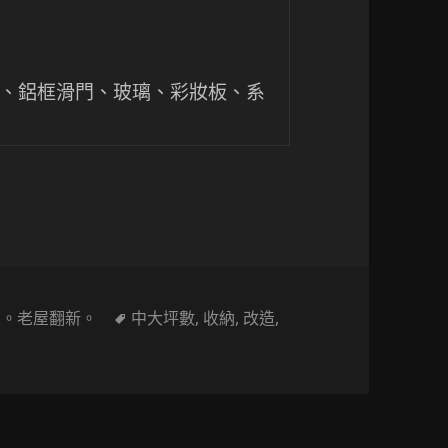
板、鋁框滑門、玻璃、彩妝板、系
變身！極簡現代設計，打造無印生活感
標
,
。老屋翻新。
中大坪數
,
收納
,
改造
,
數設計〕老屋翻新大變身！極簡現代設計，打造無印生活感
籤