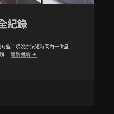
全紀錄
但有些工項沒辦法短時間內一併呈
1分鐘看完裝修改造全紀錄
瞭解！
繼續閱讀