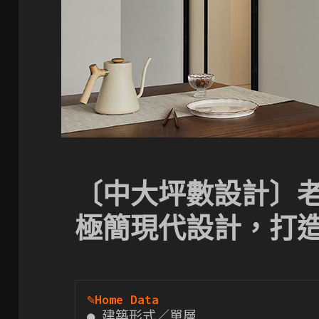
〔中大坪數設計〕
極簡現代設計，打
✎
Home Data
● 建築形式／單層
