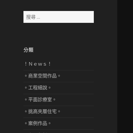
搜
尋：
分類
！Ｎｅｗｓ！
。商業空間作品。
。工程細說。
。平面診療室。
。挑高夾層住宅。
。案例作品。