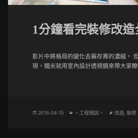
1分鐘看完裝修改造
影片中將格局的變化去蕪存菁的濃縮， 
現，糯米就用室內設計透視鏡來帶大家
發
分
標
2016-04-15
。工程細說。
改造
,
裝修
佈
類
籤
於