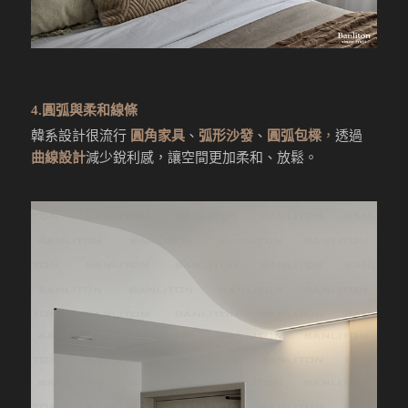
4.圓弧與柔和線條
韓系設計很流行
圓角家具
、
弧形沙發
、
圓弧包樑
，
透過
曲線設計
減少銳利感，讓空間更加柔和、放鬆。