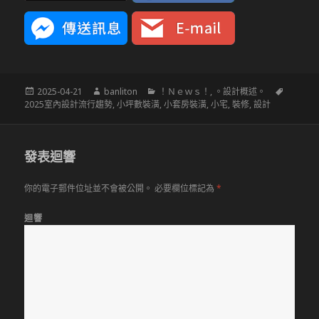
發
作
分
標
2025-04-21
banliton
！Ｎｅｗｓ！
,
。設計概述。
佈
者
類
籤
2025室內設計流行趨勢
,
小坪數裝潢
,
小套房裝潢
,
小宅
,
裝修
,
設計
於
發表迴響
你的電子郵件位址並不會被公開。
必要欄位標記為
*
迴響