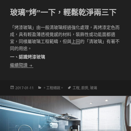
玻璃”烤”一下，輕鬆乾淨兩三下
「烤漆玻璃」由一般清玻璃經過強化處理，再烤漆定色而
成，具有輕盈薄透視覺感的材料，裝飾性或功能面都適
宜，同樣屬玻璃工程範疇，但與
上回
的「清玻璃」有著不
同的用途。
一、認識烤漆玻璃
玻璃”烤”一下，輕鬆乾淨兩三下
繼續閱讀
發
分
標
2017-01-11
。工程細說。
工程
,
廚房
,
玻璃
佈
類
籤
於