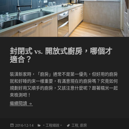
封閉式 vs. 開放式廚房，哪個才
適合？
裝潢新家時，「廚房」通常不是第一優先，但好用的廚房
就和好睡的床一樣重要，有滿意現在的廚房嗎？究竟如何
規劃好用又順手的廚房，又該注意什麼呢？跟著糯米一起
來檢測吧！
封閉式 vs. 開放式廚房，哪個才適合？
繼續閱讀
發
分
標
2016-12-14
。工程細說。
工程
,
廚房