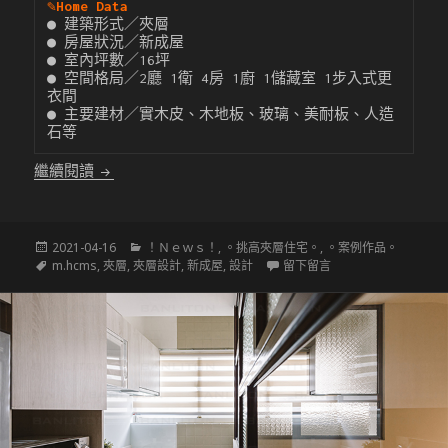
✎
Home Data
● 建築形式／夾層

● 房屋狀況／新成屋

● 室內坪數／16坪

● 空間格局／2廳 1衛 4房 1廚 1儲藏室 1步入式更
衣間

● 主要建材／實木皮、木地板、玻璃、美耐板、人造
石等
〔挑高夾層設計〕日藏空間
繼續閱讀
發
分
2021-04-16
！Ｎｅｗｓ！
,
。挑高夾層住宅。
,
。案例作品。
佈
標
類
在 〔挑高夾層設計〕
m.hcms
,
夾層
,
夾層設計
,
新成屋
,
設計
留下留言
於
籤