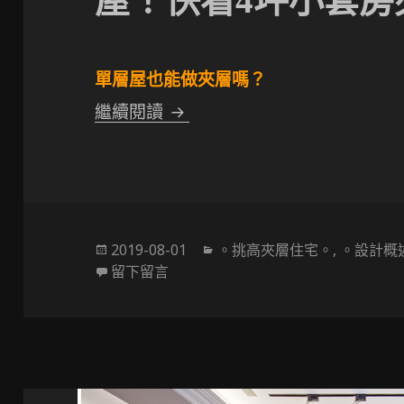
屋！快看4坪小套房
單層屋也能做夾層嗎？
〔低預算挑高夾層設計〕我是單
繼續閱讀
發
分
2019-08-01
。挑高夾層住宅。
,
。設計概
佈
在 〔低預算挑高夾層設計〕我是單層
類
留下留言
於