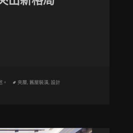
夾出新格局
層屋！快看4坪小套房夾出新格局
標
述。
夾層
,
舊屋裝潢
,
設計
屋！快看4坪小套房夾出新格局
籤