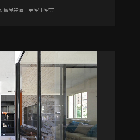
在 [小坪數設計] 時光駐足 輕古典溫暖
潢
,
舊屋裝潢
留下留言