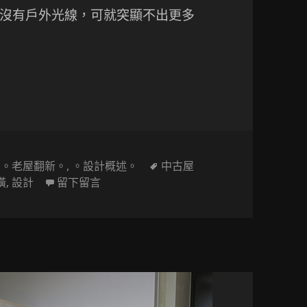
沒有戶外光線，可就突顯不出更多
數宅 捨棄隔間變成一廳房
標
,
。老屋翻新。
,
。設計概述。
中古屋
在 〔小坪數設計〕突破限制的小坪數宅 
籤
潢
,
設計
留下留言