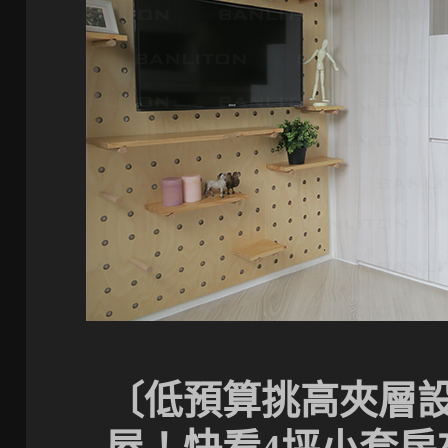
〔低預算挑高夾層