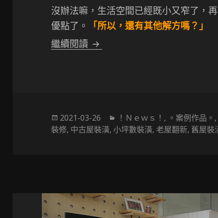
沒辦法嘛，生活空間已經既小又窄了，再
優點了。
「所以，還有其他解方嗎？」
〔小坪數設計〕突破限制的小坪
繼續閱讀
發
分
2021-03-26
！Ｎｅｗｓ！
,
。案例作品。
佈
類
裝修
,
中古屋裝潢
,
小坪數裝潢
,
老屋翻新
,
舊屋裝
於