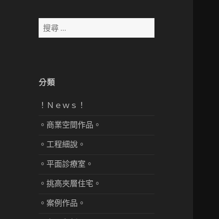
搜
尋：
分類
！Ｎｅｗｓ！
。商業空間作品。
。工程細說。
。平面診療室。
。挑高夾層住宅。
。案例作品。