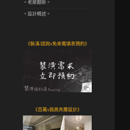
。老屋翻新。
。設計概述。
《裝潢/諮詢x免來電填表預約》
《百萬x挑高夾層設計》