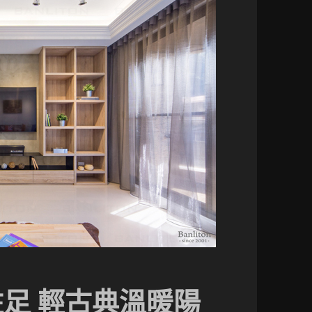
駐足 輕古典溫暖陽