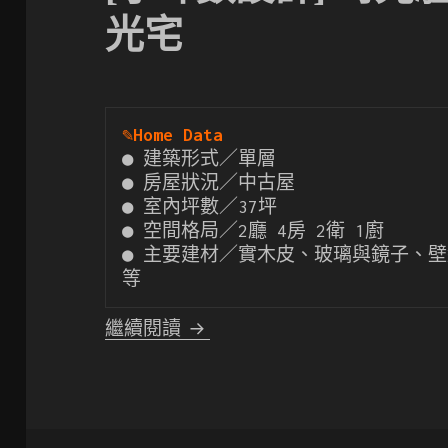
光宅
✎
Home Data
● 建築形式／單層

● 房屋狀況／中古屋

● 室內坪數／37坪

● 空間格局／2廳 4房 2衛 1廚

● 主要建材／實木皮、玻璃與鏡子、壁
等
[小坪數設計] 時光駐足 輕古
繼續閱讀