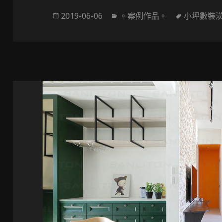
發
分
標
2019-06-06
。案例作品。
小坪數裝
佈
類
籤
於