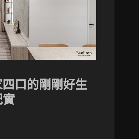
家四口的剛剛好生
紀實