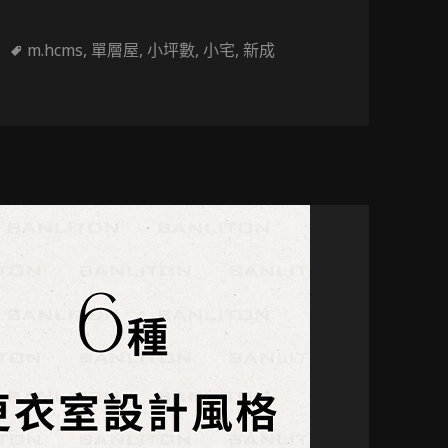
標
m.hcms
,
單層屋
,
小坪數
,
小宅
,
新成
精髓，圓弧與光影營造最美生活！
籤