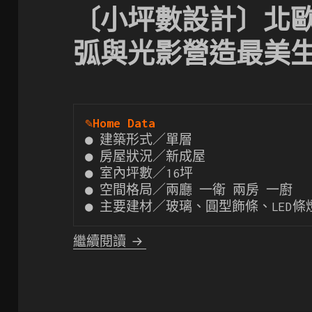
〔小坪數設計〕北
弧與光影營造最美
✎
Home Data
● 建築形式／單層

● 房屋狀況／新成屋

● 室內坪數／16坪

● 空間格局／兩廳 一衛 兩房 一廚

● 主要建材／玻璃、圓型飾條、LED
〔小坪數設計〕北歐風設計精
繼續閱讀