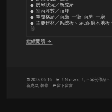
● 房屋狀況／新成屋

● 室內坪數／18坪

● 空間格局／兩廳 一衛 兩房 一廚

● 主要建材／系統板、SPC耐磨木地板
等
〔小坪數設計〕一家四口的剛剛
繼續閱讀
發
分
2025-06-16
！Ｎｅｗｓ！
,
。案例作品。
佈
類
在 〔小坪數設計〕一
新成屋
,
裝修
留下留言
於