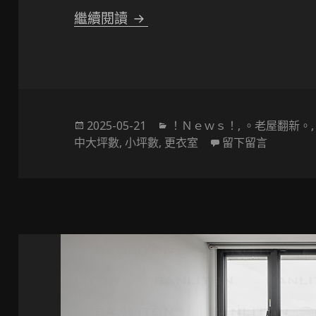
〔設計概述〕不是豪宅也能有
繼續閱讀
發
分
2025-05-21
！Ｎｅｗｓ！
,
。老屋翻新。
佈
類
在 〔設
中大坪數
,
小坪數
,
更衣室
留下留言
於