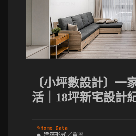
〔小坪數設計〕一
活｜18坪新宅設計
✎
Home Data
● 建築形式／單層
