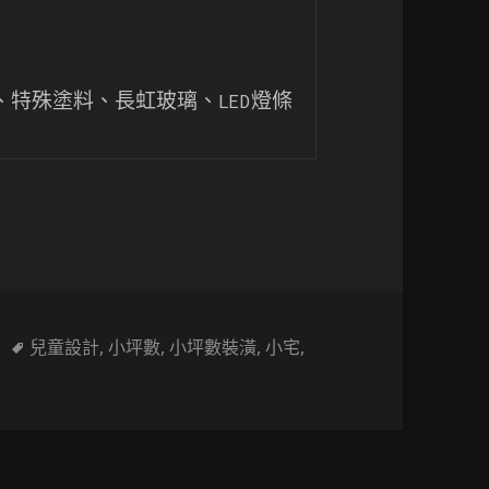
、特殊塗料、長虹玻璃、LED燈條 
好生活｜18坪新宅設計紀實
標
兒童設計
,
小坪數
,
小坪數裝潢
,
小宅
,
家四口的剛剛好生活｜18坪新宅設計紀實
籤