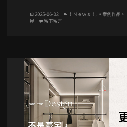
發
分
2025-06-02
！Ｎｅｗｓ！
,
。案例作品。
佈
在 〔小坪數設計〕北歐風設計
類
屋
留下留言
於