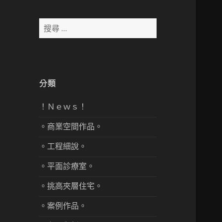
搜
尋：
分類
！Ｎｅｗｓ！
。商業空間作品。
。工程細說。
。平面診療室。
。挑高夾層住宅。
。案例作品。