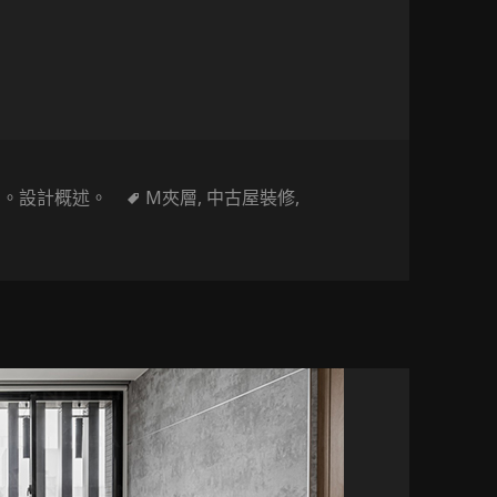
專屬更衣室，六種風格一次看
標
,
。設計概述。
M夾層
,
中古屋裝修
,
計概述〕不是豪宅也能有專屬更衣室，六種風格一次看
籤