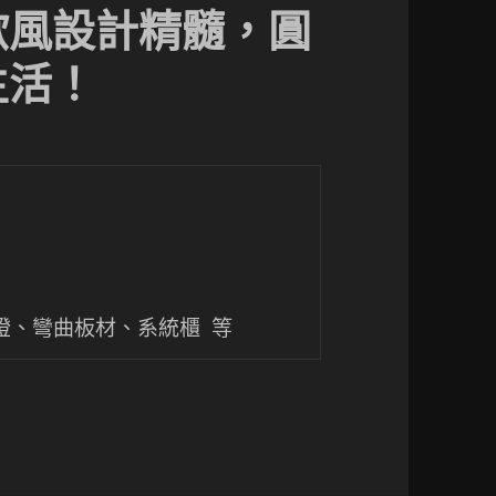
歐風設計精髓，圓
生活！
條燈、彎曲板材、系統櫃 等
髓，圓弧與光影營造最美生活！