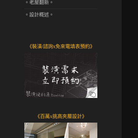
。老屋翻新。
。設計概述。
《裝潢/諮詢x免來電填表預約》
《百萬x挑高夾層設計》