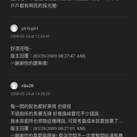
戶戶都有明亮的採光喔!
girlygirl
說：
2009-03-24 at 12:36:41
好漂亮哦~
版主回覆：(03/26/2009 08:27:47 AM)
^^謝謝你的讚美唷!
rita26
說：
2009-03-24 at 14:26:20
每一間的配色都好美唷 也很搭
不過廁所的馬賽克磚 好像換掉要花不少錢說…
我本來廁所也想換這種磚說..可是考量成本就要放棄了…
版主回覆：(03/26/2009 08:27:01 AM)
^^謝謝您的喜愛與讚美! 衛浴空間不一定要整間貼滿馬賽