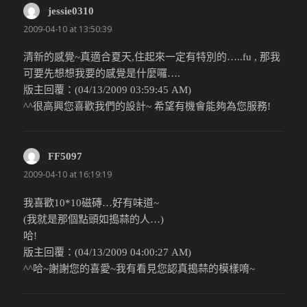
jessie0310
說：
2009-04-10 at 13:50:39
清新的感覺~真適合夏天,住起來一定有特別的…..fu , 那我
可要先想想我要的感覺是什麼囉….
版主回覆：(04/13/2009 03:59:45 AM)
^^很高興您喜歡我們的設計~ 希望有機會能夠為您服務!
FF5097
說：
2009-04-10 at 16:19:19
我喜歡10*10磁磚…好有味道~
(我就是那個點頭如搗蒜的人…)
哈!
版主回覆：(04/13/2009 04:00:27 AM)
^^哈~謝謝您的喜愛~我有看見您認真搗蒜的模樣唷~