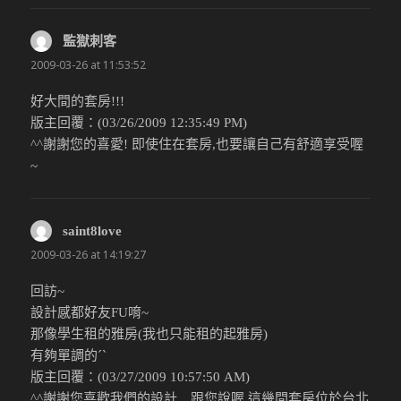
監獄刺客
說：
2009-03-26 at 11:53:52
好大間的套房!!!
版主回覆：(03/26/2009 12:35:49 PM)
^^謝謝您的喜愛! 即使住在套房,也要讓自己有舒適享受喔
~
saint8love
說：
2009-03-26 at 14:19:27
回訪~
設計感都好友FU唷~
那像學生租的雅房(我也只能租的起雅房)
有夠單調的ˊˋ
版主回覆：(03/27/2009 10:57:50 AM)
^^謝謝您喜歡我們的設計…跟您說喔,這幾間套房位於台北