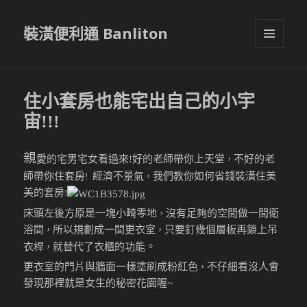
裝潢便利通 Banliton
選單與
小工具
住小套房也能宅出自己的小宇
宙!!!
親
愛的宅男宅女看過來!
好的老師帶你上天堂
不好的老
，
師帶你住套房
經濟不景氣
我們教你如何省錢裝潢住美
!
，
美的套房
!
床頭左後方原是一塊小畸零地
沒有足夠的空間做一間衛
，
浴間
所以規劃成一間更衣室
只要釘幾個層板再鎖上吊
，
，
。
衣桿
就替代了衣櫃的功能
，
更衣室的門片與牆面一樣塗刷成粉紅色
不仔細看沒人會
，
發現那裡就是女生的秘密花園喔~