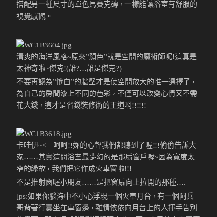
搭配另一種尺寸的單色馬賽克磚
一樣能讓浴室有舒服的
，
。
視覺感觀
清爽的海洋風格~原來”顏色”就是空間的魔術師呢!這真是
太神奇啦~傑克!(誰?…誰是傑克?)
不要再認為”慘白”的牆壁才是使空間放大的唯一選擇了
，
為自己的房間漆上不同的色彩
不僅可以改變心情又不需
，
花大錢
這才是省錢裝修術的王道啊!!!!!!
，
卡哇伊~
<—呵呵!!妳的心聲我們都聽到了喔!!!
偷偷告訴大
家……其實這間浴室最夢幻的是那扇窗戶喔~因為寬度太
窄的緣故
我們把它作成火車窗啦!!!
，
不是推射窗喔小朋友……是把窗扇向上拉開的那種….
[ps:如果你腦海中不小心浮現一個火車月台
有一個阿兵
，
哥背著行囊坐在車窗邊
離情依依向月台上的人揮手告別
，