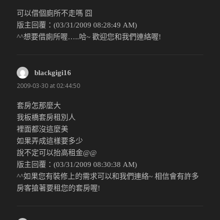
可以借個廁所不走嗎 囧
版主回覆：(03/31/2009 08:28:49 AM)
^^想要借廁所喔…..哈~ 歡迎您和我們連絡喔!
blackgigi16
說：
2009-03-30 at 02:44:50
套房怎那麼大
我板橋套房租別人
裡面都沒這麼美
如果弄成這樣要多少
說不定可以抬高租金@@
版主回覆：(03/31/2009 08:30:38 AM)
^^如果您有裝修上的需求可以和我們連絡~ 相信會有許多
房客搶著要租您的套房喔!