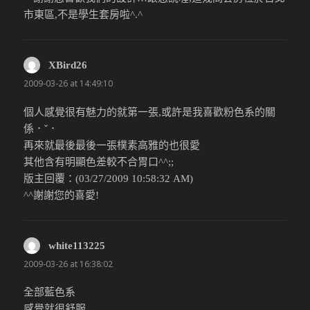
市東區,不是學生套房啦^.^
XBird26
說：
2009-03-26 at 14:49:10
個人感覺很有魅力的就第一張,或許是我喜歡粉色系的關
係．ˇ．
再來就最後最後一張樸素高雅的也很愛
其他含有明顯色差較不合胃口^^;;
版主回覆：(03/27/2009 10:58:32 AM)
^^謝謝您的喜愛!
white113225
說：
2009-03-26 at 16:38:02
全部藍色系
感覺就很舒服