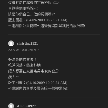
這種套房住起來依定很舒服>/////<
喜歡這個風格說~!!
這是你們自己…改的房間嗎??
版主回覆：(04/09/2009 06:23:21 AM)
^^謝謝你ㄉ喜愛唷～這些房間都是我們的設計唷!
christine2121
說：
2009-04-10 at 08:16:38
好漂亮的佈置喔！
乾淨俐落、整潔舒適
讓人想窩在家當宅男宅女的套房
讚！^^
版主回覆：(04/10/2009 10:20:24 AM)
^^謝謝你的喜愛及讚美唷~~歡迎常來!!
Amour0927
說：