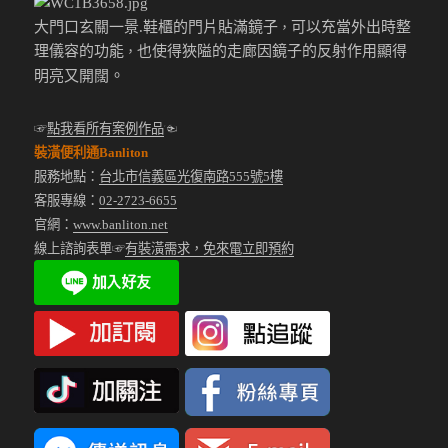
大門口玄關一景.鞋櫃的門片貼滿鏡子
可以充當外出時整
，
理儀容的功能
也使得狹隘的走廊因鏡子的反射作用顯得
，
。
明亮又開闊
☞
點我看所有案例作品
☜
裝潢便利通Banliton
服務地點：
台北市信義區光復南路555號5樓
客服專線：
02-2723-6655
官網：
www.banliton.net
線上諮詢表單☞
有裝潢需求，免來電立即預約