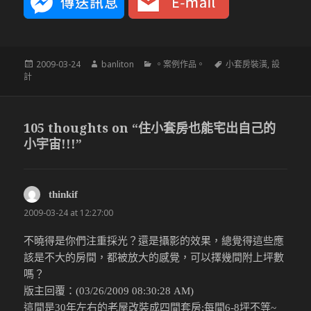
發
作
分
標
2009-03-24
banliton
。案例作品。
小套房裝潢
,
設
佈
者
類
籤
計
於
105 thoughts on “住小套房也能宅出自己的
小宇宙!!!”
thinkif
說：
2009-03-24 at 12:27:00
不曉得是你們注重採光？還是攝影的效果，總覺得這些應
該是不大的房間，都被放大的感覺，可以擇幾間附上坪數
嗎？
版主回覆：(03/26/2009 08:30:28 AM)
這間是30年左右的老屋改裝成四間套房;每間6-8坪不等~