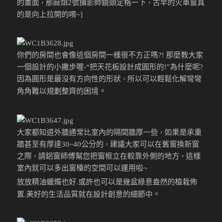
的畫面
那麻煩2號攝影師鏡頭定格一下
古早的火車窗真
，
，
的是向上拉開的唷~]
你們的房間也會像這個房間一樣很不方正嗎?! 那麼教大家
一個設計的小撇步喔-“把天花板設計成圓形的!”為什麼呢?
因為圓形是最沒有方向性的形狀
所以可以輕鬆化解彎彎
，
。
角角難以規劃整齊的困境
大家都知道外牆通常比室內的隔間牆厚一些
如果是承重
，
牆甚至有厚達30~40公分的
建議大家可以在舊窗換新窗
，
之際
請鋁窗師傅幫您把窗框立在較靠外側的地方
這樣
，
，
室內就可以多出窗檯的空間可以運用啦~
放放精油蠟燭也好.或許也可以是幾盆綠意盎然的植栽佈
。
置.美好的生活品質就在設計創意的細節中