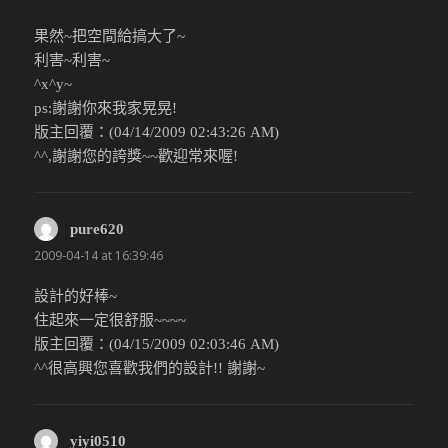
果然~把空間給搞大了~
利害~利害~
^x^y~
ps:謝謝你來我家晃晃!
版主回覆：(04/14/2009 02:43:26 AM)
^^,謝謝您的誇獎~~歡迎常來喔!
pure620
說：
2009-04-14 at 16:39:46
設計的好棒~
住起來一定很舒服~~~~
版主回覆：(04/15/2009 02:03:46 AM)
^^很高興您喜歡我們的設計!! 謝謝~
yiyi0510
說：