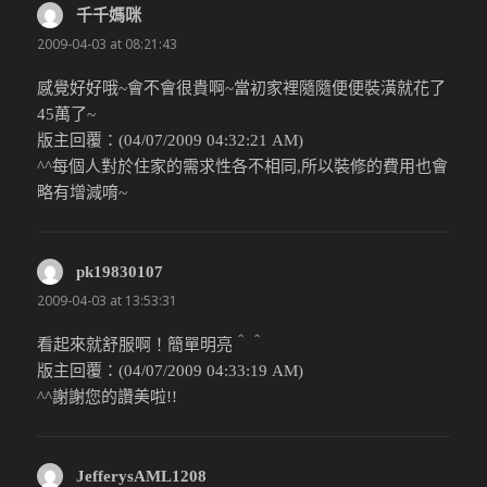
千千媽咪
說：
2009-04-03 at 08:21:43
感覺好好哦~會不會很貴啊~當初家裡隨隨便便裝潢就花了
45萬了~
版主回覆：(04/07/2009 04:32:21 AM)
^^每個人對於住家的需求性各不相同,所以裝修的費用也會
略有增減唷~
pk19830107
說：
2009-04-03 at 13:53:31
看起來就舒服啊！簡單明亮＾＾
版主回覆：(04/07/2009 04:33:19 AM)
^^謝謝您的讚美啦!!
JefferysAML1208
說：