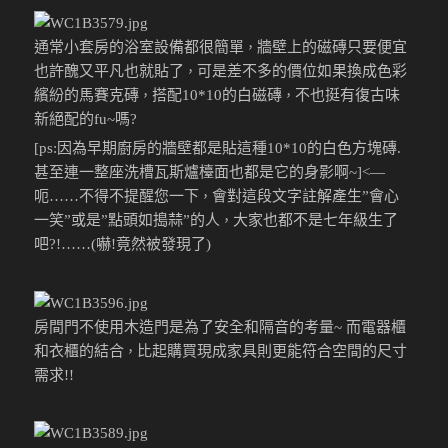
通常小套房的浴室設備都很簡單
牆壁上的磁磚只要便宜
，
也許醜又平凡也就貼了
可是差不多的價位如果換成色彩
，
繽紛的馬賽克磚
搭配10*10的白磁磚
不也挺有復古味
，
，
新絕配的fu~嗎?
[ps:因為早期廚房的牆壁都是貼這種10*10的白色方塊磚.
甚至連一整座洗槽瓦斯爐檯面也都是它的身影啊~]<—
呃……不得不提醒您一下
會對這段文字註解產生”會心
，
一笑”或是”點頭如搗蒜”的人
大家也都不是七年級生了
，
吧?!……(嚇!
竟然被發現了)
房間門不使用木造門是為了安全和隔音的考量~ 而電器櫃
和衣櫃的結合
比起購買現成家具則更能符合空間的尺寸
，
需求!!