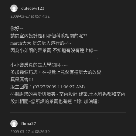
cutecow123
說：
2009-03-27 at 05:14:32
你好~~
請問室內設計是和哪個科系相關的呢??
march大大 是怎麼入這行的~"~
因為小弟讀的是景觀 不知道有沒有連上線~~
———————————————————-
小小套房真的是大學問阿~~~
多加幾個巧思，在視覺上竟然有這麼大的改變
真是厲害!!!
版主回覆：(03/27/2009 11:06:27 AM)
^^謝謝您的喜愛與讚美~ 室內設計,建築,土木科系都和室內
設計相關~您所讀的景觀也有連上線! 加油喔!
fiona27
說：
2009-03-27 at 08:26:39