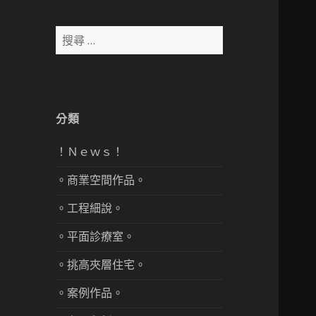
搜
尋：
分類
！Ｎｅｗｓ！
。商業空間作品。
。工程細說。
。平面診療室。
。挑高夾層住宅。
。案例作品。