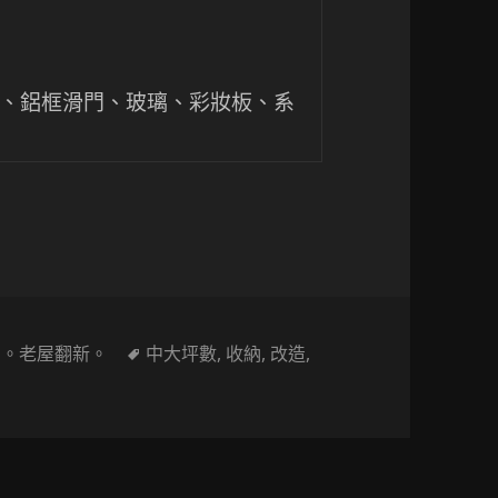
板、鋁框滑門、玻璃、彩妝板、系
變身！極簡現代設計，打造無印生活感
標
,
。老屋翻新。
中大坪數
,
收納
,
改造
,
數設計〕老屋翻新大變身！極簡現代設計，打造無印生活感
籤