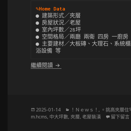
✎
Home Data
● 建築形式／夾層

● 房屋狀況／老屋

● 室內坪數／28坪

● 空間格局／兩廳 兩衛 四房 一廚房

● 主要建材／大板磚、大理石、系統
浴設備 等
〔挑高夾層設計〕Cosy! 4米
繼續閱讀
發
分
2025-01-14
！Ｎｅｗｓ！
,
。挑高夾層住
佈
類
m.hcms
,
中大坪數
,
夾層
,
老屋裝潢
留下留言
於