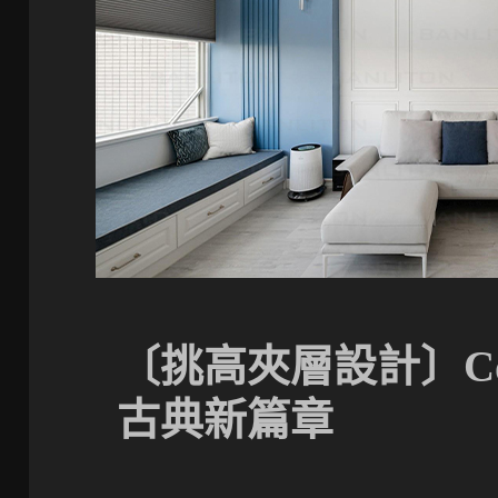
〔挑高夾層設計〕Co
古典新篇章