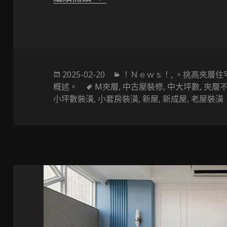
發
分
2025-02-20
！Ｎｅｗｓ！
,
。挑高夾層住
佈
標
類
概述。
M夾層
,
中古屋裝修
,
中大坪數
,
夾層
於
籤
小坪數裝潢
,
小套房裝潢
,
新屋
,
新成屋
,
老屋裝潢