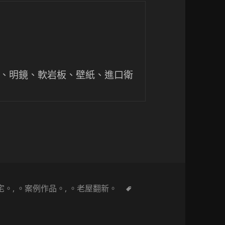
櫃、明鏡、軟岩板、壁紙、進口衛
老屋的古典新篇章
標
宅。
,
。案例作品。
,
。老屋翻新。
在 〔挑高夾層設計〕Cosy! 4米老屋的古典新篇章
籤