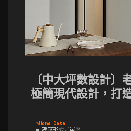
〔中大坪數設計〕
極簡現代設計，打
✎
Home Data
● 建築形式／單層
