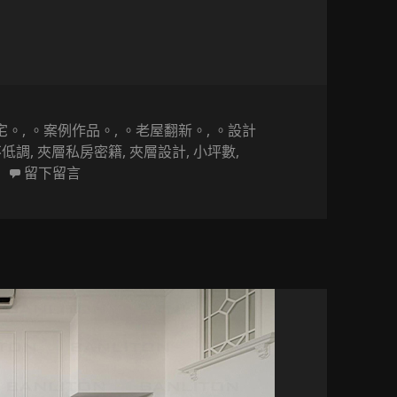
宅。
,
。案例作品。
,
。老屋翻新。
,
。設計
不低調
,
夾層私房密籍
,
夾層設計
,
小坪數
,
在 〔挑高夾層設計〕夾層與小宅該如何規劃
留下留言