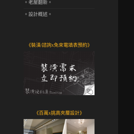
。老屋翻新。
。設計概述。
《裝潢/諮詢x免來電填表預約》
《百萬x挑高夾層設計》