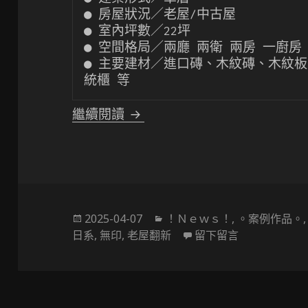
● 房屋狀況／老屋/中古屋

● 室內坪數／22坪

● 空間格局／兩廳 兩衛 兩房 一廚房

● 主要建材／進口磚、木紋磚、木紋
統櫃 等
〔中大坪數設計〕老屋翻新大
繼續閱讀
發
分
2025-04-07
！Ｎｅｗｓ！
,
。案例作品。
佈
類
在 〔中大坪
日系
,
無印
,
老屋翻新
留下留言
於