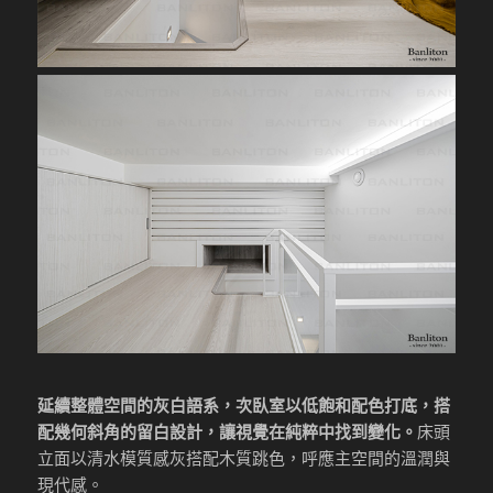
延續整體空間的灰白語系，次臥室以低飽和配色打底，搭
配幾何斜角的留白設計，讓視覺在純粹中找到變化。
床頭
立面以清水模質感灰搭配木質跳色，呼應主空間的溫潤與
現代感。