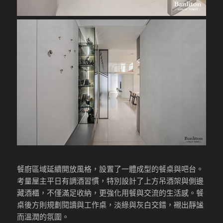
餐廚區域延續開放風格，設置了一體成型的餐桌與吧台。
考量屋主平日有調酒習慣，特別設計了上方吊酒架與側邊
藏酒櫃，不僅滿足收納，更強化用餐與交流的生活感。餐
桌後方則規劃閱讀與工作桌，淡綠與灰白交錯，襯出靜謐
而溫潤的氛圍。