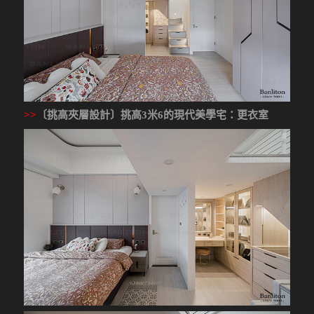
>>
〔挑高夾層設計〕挑高3米6的現代美學宅
：更衣室