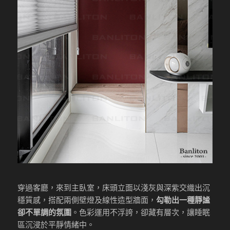
穿過客廳，來到主臥室，床頭立面以淺灰與深紫交織出沉
穩質感，搭配兩側壁燈及線性造型牆面，
勾勒出一種靜謐
卻不單調的氛圍
。色彩運用不浮誇，卻藏有層次，讓睡眠
區沉浸於平靜情緒中。