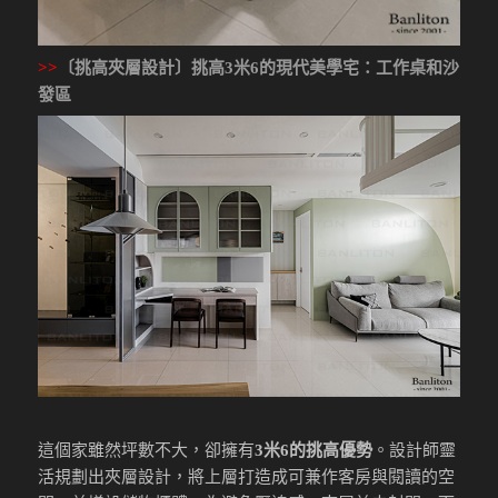
>>
〔挑高夾層設計〕挑高3米6的現代美學宅
：工作桌和沙
發區
這個家雖然坪數不大，卻擁有
3
米6
的挑高優勢
。設計師靈
活規劃出夾層設計，將上層打造成可兼作客房與閱讀的空