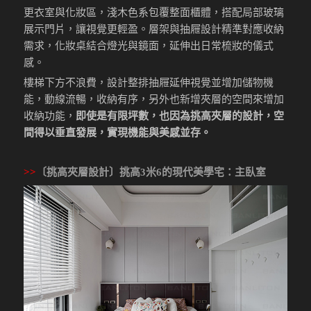
更衣室與化妝區，淺木色系包覆整面櫃體，搭配局部玻璃
展示門片，讓視覺更輕盈。層架與抽屜設計精準對應收納
需求，化妝桌結合燈光與鏡面，延伸出日常梳妝的儀式
感。
樓梯下方不浪費，設計整排抽屜延伸視覺並增加儲物機
能，動線流暢，收納有序，另外也新增夾層的空間來增加
收納功能，
即使是有限坪數，也因為挑高夾層的設計，空
間得以垂直發展，實現機能與美感並存。
>>
〔挑高夾層設計〕挑高3米6的現代美學宅
：主臥室