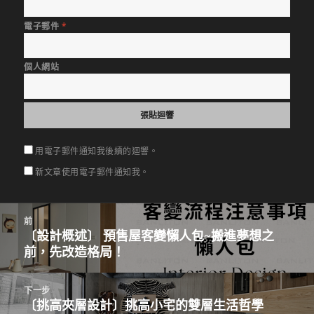
電子郵件
*
個人網站
用電子郵件通知我後續的迴響。
新文章使用電子郵件通知我。
文
前
章
〔設計概述〕 預售屋客變懶人包~搬進夢想之
上
導
前，先改造格局！
一
覽
篇
文
下一步
〔挑高夾層設計〕挑高小宅的雙層生活哲學
章：
下