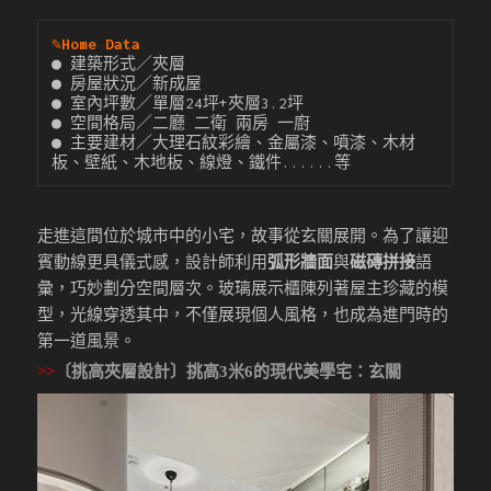
✎
Home Data
● 建築形式／夾層

● 房屋狀況／新成屋

● 室內坪數／單層24坪+夾層3.2坪

● 空間格局／二廳 二衛 兩房 一廚

● 主要建材／大理石紋彩繪、金屬漆、噴漆、木材
板、壁紙、木地板、線燈、鐵件......等
走進這間位於城市中的小宅，故事從玄關展開。為了讓迎
賓動線更具儀式感，設計師利用
弧形牆面
與
磁磚拼接
語
彙，巧妙劃分空間層次。玻璃展示櫃陳列著屋主珍藏的模
型，光線穿透其中，不僅展現個人風格，也成為進門時的
第一道風景。
>>
〔挑高夾層設計〕挑高3米6的現代美學宅
：玄關