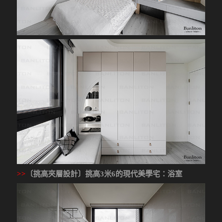
>>
〔挑高夾層設計〕挑高3米6的現代美學宅
：浴室