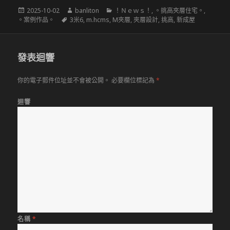
發
作
分
2025-10-02
banliton
！Ｎｅｗｓ！
,
。挑高夾層住宅。
,
佈
標
者
類
。案例作品。
3米6
,
m.hcms
,
M夾層
,
夾層設計
,
挑高
,
新成屋
於
籤
發表迴響
你的電子郵件位址並不會被公開。
必要欄位標記為
*
迴響
名稱
*