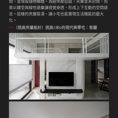
間，並增設儲物櫃體。為避免壓迫感，夾層並未封閉，而
是以鏤空與線性語彙讓視覺穿透，形成上下互動的空間語
言。這樣的夾層裝潢，讓小宅也能實現生活機能的最大
化。
>>
〔挑高夾層設計〕挑高3米6的現代美學宅
：客廳