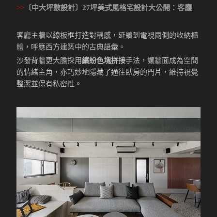
>>
〔中大坪數設計〕27坪美式風格宅設計大公開
：客廳
客廳主牆以線板框打造對稱感，延續到電視兩側的收納櫃
體，呼應西方建築中的古典語彙。
沙發背牆更大膽採用
繽紛色塊拼接
手法，讓牆面成為空間
的情緒主角，亦巧妙地隱藏了通往臥房的門片，維持視覺
整潔並保有私密性。