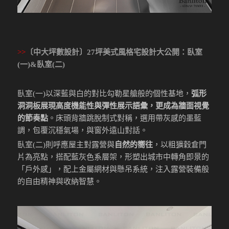
>>
〔中大坪數設計〕27坪美式風格宅設計大公開
：臥室
(一)&臥室(二)
臥室(一)以深藍與白的對比勾勒星艙般的個性基地，
弧形
洞洞板展現高度機能性與彈性展示語彙，更成為牆面視覺
的節奏點
。床頭背牆跳脫制式對稱，選用帶灰感的墨藍
調，包覆沉穩氣場，與窗外遠山對話。
臥室(二)則呼應屋主對露營與
自然的嚮往
，以粗獷穀倉門
片為亮點，搭配藍灰色系層架，形塑出城市中轉角即景的
「戶外感」，配上金屬網材與懸吊系統，注入露營裝備般
的自由精神與收納智慧。