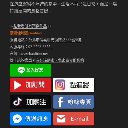
在這座繽紛不浮誇的家中，生活不再只是日常，而是一場
持續展開的風格冒險。
☞
點我看所有案例作品
☜
裝潢便利通Banliton
服務地點：
台北市信義區光復南路555號5樓
客服專線：
02-2723-6655
官網：
www.banliton.net
線上諮詢表單☞
有裝潢需求，免來電立即預約