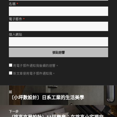
名稱
*
電子郵件
*
個人網站
用電子郵件通知我後續的迴響。
新文章使用電子郵件通知我。
文
前
章
〔小坪數設計〕日系工業的生活美學
上
導
一
覽
篇
下一步
文