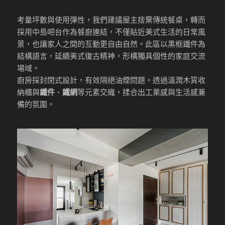
考量坪數與使用彈性，我們建議屋主捨棄傳統餐桌，轉而
採用中島吧台作為餐廚連結，不僅貼近美式生活的日常風
景，也讓家人之間的互動更自由自然。此區以黑框鐵件為
結構語言，延續美式復古精神，形構獨具個性的家庭交流
場域。
廚房採封閉式設計，有效隔絕油煙問題。透過溫潤木質收
納櫃與
鐵件
、
鐵網
等元素交織，揉合出工業感與生活感兼
備的氛圍。