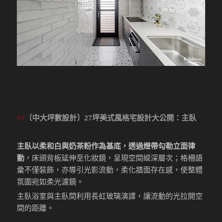
>>
〔中大坪數設計〕27坪美式風格宅設計大公開
：主臥
主臥以柔和白與奶茶粉作為基底，透過燈帶勾勒立面律
動
，床頭背板延伸至化妝鏡，呈現空間縱深層次；格柵語
彙不僅裝飾，亦導引光影流動，柔化牆面存在感，使整體
氛圍宛如柔光濾鏡。
主臥浴室與主臥間利用長虹玻璃演譯，讓流動的光拉開空
間的距離。