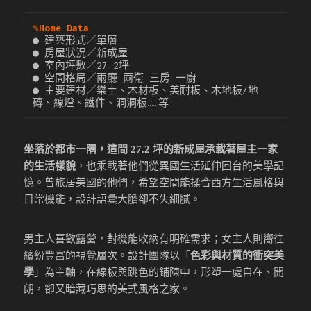
✎
Home Data
● 建築形式／單層

● 房屋狀況／新成屋

● 室內坪數／27.2坪

● 空間格局／兩廳 兩衛 三房 一廚

● 主要建材／樂土、木材板、美耐板、木地板/地
磚、線燈、鐵件、洞洞板……等
坐落於都市一隅，這間 27.2 坪的新成屋承載著屋主一家
的生活樣貌
，也乘載著他們從異國生活延伸回台的美學記
憶。曾旅居美國的他們，希望空間能揉合西方生活風格與
日常機能，設計語彙大膽卻不失細膩。
男主人喜歡露營，對機能收納有明確需求；女主人則嚮往
繽紛豐富的視覺層次。設計團隊以「
色彩與材質的衝突美
學
」為主軸，在線板與跳色的鋪陳中，形塑一處自在、開
朗，卻又暗藏巧思的美式風格之家。