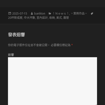
發
作
分
標
2025-07-15
banliton
！Ｎｅｗｓ！
,
。案例作品。
佈
者
類
籤
20坪新成屋
,
中大坪數
,
室內設計
,
收納
,
美式
,
露營
於
發表迴響
你的電子郵件位址並不會被公開。
必要欄位標記為
*
迴響