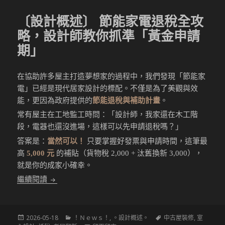
〔設計概述〕 節能家電退稅全攻
略，設計師教你抓準「黃金申請
期」
在協助許多屋主打造夢想家的過程中，我們發現「節能家
電」已經是現代居家設計的標配。不僅是為了美觀與效
能，更因為政府提供的
節能退稅與補助計畫
。
常有屋主在工地監工時問：「設計師，我家還在木工階
段，電器也還沒進場，這樣可以先申請退稅嗎？」
答案是：
當然可以！
只要掌握好發票與申請時間，這筆最
高
5,000
元
的補貼（貨物稅 2,000 + 汰舊換新 3,000），
就是你的成家小確幸。
〔設計概述〕 節能家電退稅全攻略，設計師教你抓
繼續閱讀
發
分
標
2026-05-18
！Ｎｅｗｓ！
,
。設計概述。
中古屋裝修
,
室