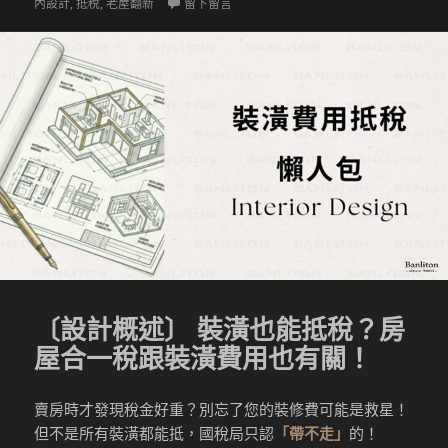
佈
類
在 〔設計概述〕 節能家電退稅全攻略
籤
內設計
,
抵稅
,
老屋翻新
留下留言
於
〔設計概述〕 裝潢也能抵稅？房
屋合一稅跟裝潢費用也有關！
賣房時才發現稅金好重？別忘了您的裝修費可能是救星！
但不是所有裝潢都能抵，國稅局只認
「帶不走」
的！