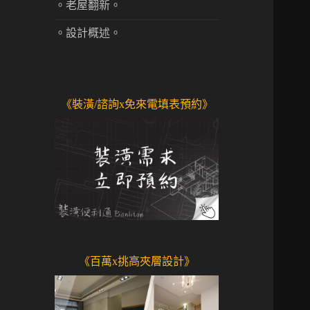
。老屋翻新。
。設計概述。
《裝潢/諮詢x免來電填表預約》
《百萬x挑高夾層設計》