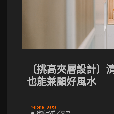
〔挑高夾層設計〕
也能兼顧好風水
✎
Home Data
● 建築形式／夾層
