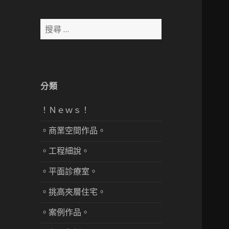
搜
尋：
分類
！Ｎｅｗｓ！
。商業空間作品。
。工程細說。
。平面診療室。
。挑高夾層住宅。
。案例作品。