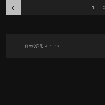
文
頁
1
章
分
前一頁
頁
自豪的採用 WordPress