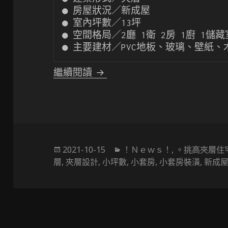
● 房屋狀況／新成屋

● 室內坪數／13坪

● 空間格局／2廳 1衛 2房 1廚 1儲藏室
● 主要建材／PVC地板、玻璃、壁紙
〔挑高夾層設計〕清爽日系挑
繼續閱讀
發
分
2021-10-15
！Ｎｅｗｓ！
,
。挑高夾層住
佈
類
層
,
夾層設計
,
小坪數
,
小套房
,
小套房裝潢
,
新成
於