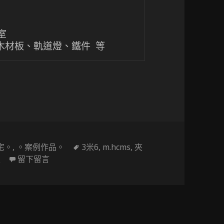


、木材板、軌道燈、鐵件 等
高小宅也能兼顧好風水
標
宅。
,
。案例作品。
3米6
,
m.hcms
,
夾
在 〔挑高夾層設計〕清爽日系挑高小宅也能兼顧
籤
屋
留下留言