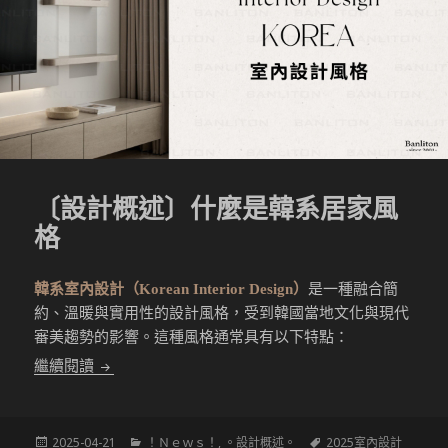
〔設計概述〕什麼是韓系居家風
格
韓系室內設計（Korean Interior Design）
是一種融合簡
約、溫暖與實用性的設計風格，受到韓國當地文化與現代
審美趨勢的影響。這種風格通常具有以下特點：
〔設計概述〕什麼是韓系居家風格
繼續閱讀
發
分
標
2025-04-21
！Ｎｅｗｓ！
,
。設計概述。
2025室內設計