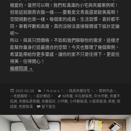
親愛的，當然可以啊 ! 我們有滿滿的小宅與夾層案例呢 !
但是這就跟買衣服一樣——要看是文青風還是歐美風啊！
空間規劃也是一樣，每個家的成員、生活習慣、喜好都不
同，單看坪數和高度，真的沒辦法直接報價或下設計定論
呢～
所以，與其只問價格，不如和我們聊聊你的需求，這樣才
能幫你量身打造最適合的空間！今天也整理了幾個案例，
希望能帶給你更多靈感，讓你的家不只是住得下，更是住
得美、住得開心！
〔挑高夾層設計〕夾層與小宅該如何規劃
繼續閱讀
發
分
2025-02-20
！Ｎｅｗｓ！
,
。挑高夾層住宅。
,
。案例作品。
,
佈
類
標
。老屋翻新。
,
。設計概述。
M夾層
,
中古屋裝修
,
中大坪數
,
夾層不
於
籤
低調
,
夾層私房密籍
,
夾層設計
,
小坪數
,
小坪數裝潢
,
小套房裝潢
,
新屋
,
新
在 〔挑高夾層設計〕夾層與小宅該如何規劃
成屋
,
老屋裝潢
留下留言