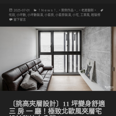
發
分
標
2025-07-01
！Ｎｅｗｓ！
,
。案例作品。
,
。老屋翻新。
佈
類
籤
侘寂
,
小坪數
,
小坪數裝潢
,
小套房
,
小套房裝潢
,
小宅
,
工業風
,
輕裝修
於
在 〔小坪數設計〕日系工業的生活美學
留下留言
〔挑高夾層設計〕11 坪變身舒適
三 房 一 廳！極致北歐風夾層宅