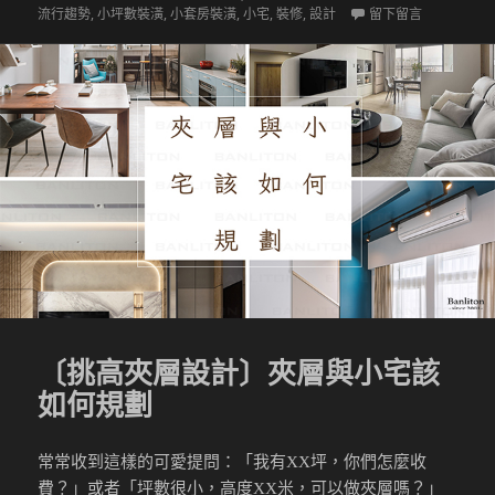
佈
類
籤
在 〔設計
流行趨勢
,
小坪數裝潢
,
小套房裝潢
,
小宅
,
裝修
,
設計
留下留言
於
〔挑高夾層設計〕夾層與小宅該
如何規劃
常常收到這樣的可愛提問：「我有XX坪，你們怎麼收
費？」或者「坪數很小，高度XX米，可以做夾層嗎？」