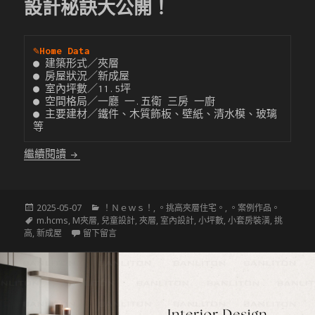
設計秘訣大公開！
✎
Home Data
● 建築形式／夾層

● 房屋狀況／新成屋

● 室內坪數／11.5坪

● 空間格局／一廳 一.五衛 三房 一廚

● 主要建材／鐵件、木質飾板、壁紙、清水模、玻璃 
等
〔挑高夾層設計〕11 坪變身舒適 三 房 一 廳！極
繼續閱讀
發
分
2025-05-07
！Ｎｅｗｓ！
,
。挑高夾層住宅。
,
。案例作品。
佈
標
類
m.hcms
,
M夾層
,
兒童設計
,
夾層
,
室內設計
,
小坪數
,
小套房裝潢
,
挑
於
籤
在 〔挑高夾層設計〕11 坪變身舒適 三 房 一 廳
高
,
新成屋
留下留言