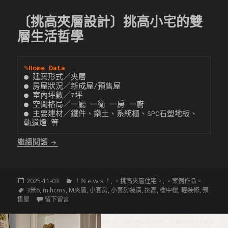
〔挑高夾層設計〕挑高小宅的雙
層生活哲學
✎
Home Data
● 建築形式／夾層

● 房屋狀況／新成屋/預售屋

● 室內坪數／7坪

● 空間格局／一廳 一衛 一房 一廚

● 主要建材／鐵件、樂土、系統櫃、SPC石塑地板、
軌道燈 等
〔挑高夾層設計〕挑高小宅的雙層生活哲學
繼續閱讀
發
分
2025-11-03
！Ｎｅｗｓ！
,
。挑高夾層住宅。
,
。案例作品。
佈
標
類
3米6
,
m.hcms
,
M夾層
,
小套房
,
小套房裝潢
,
挑高
,
樓中樓
,
輕裝修
,
預
於
籤
在 〔挑高夾層設計〕挑高小宅的雙層生活哲學
售屋
留下留言