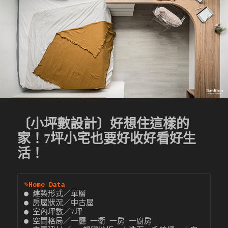
〔小坪數設計〕好想住這樣的
家！7坪小宅也要好收好看好生
活！
✎
Home Data
● 建築形式／單層

● 房屋狀況／中古屋

● 室內坪數／7坪

● 空間格局／一廳 一衛 一房 一廚房
