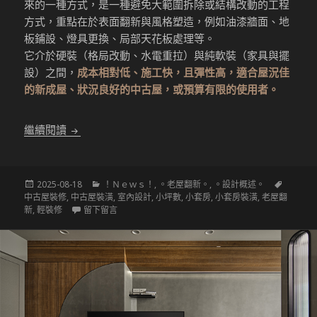
來的一種方式，是一種避免大範圍拆除或結構改動的工程
方式，重點在於表面翻新與風格塑造，例如油漆牆面、地
板鋪設、燈具更換、局部天花板處理等。
它介於硬裝（格局改動、水電重拉）與純軟裝（家具與擺
設）之間，
成本相對低、施工快，且彈性高，適合屋況佳
的新成屋、狀況良好的中古屋，或預算有限的使用者。
〔設計概述〕「輕裝修」 vs 「老屋翻新」：不同需
繼續閱讀
發
分
標
2025-08-18
！Ｎｅｗｓ！
,
。老屋翻新。
,
。設計概述。
佈
類
籤
中古屋裝修
,
中古屋裝潢
,
室內設計
,
小坪數
,
小套房
,
小套房裝潢
,
老屋翻
於
在 〔設計概述〕「輕裝修」 vs 「老屋翻新」：不
新
,
輕裝修
留下留言