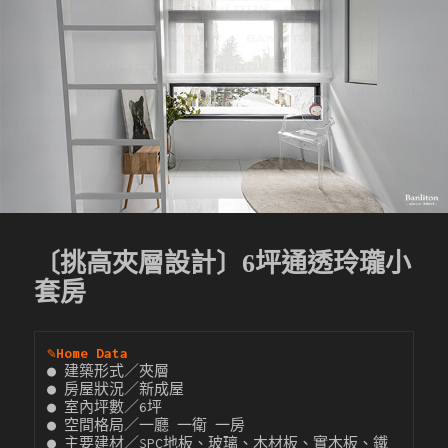
〔挑高夾層設計〕6坪通透玲瓏小
套房
✎
Home Data
● 建築形式／夾層

● 房屋狀況／新成屋

● 室內坪數／6坪

● 空間格局／一廳 一衛 一房

● 主要建材／SPC地板、玻璃、木材板、實木板、鐵