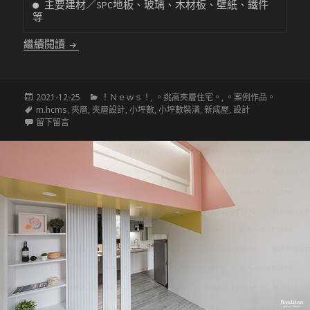
● 主要建材／SPC地板、玻璃、木材板、壁紙、鐵件 
等
〔挑高夾層設計〕為了讓生活更簡單 機能居住疊疊屋
繼續閱讀
發
分
2021-12-25
！Ｎｅｗｓ！
,
。挑高夾層住宅。
,
。案例作品。
佈
標
類
m.hcms
,
夾層
,
夾層設計
,
小坪數
,
小坪數裝潢
,
新成屋
,
設計
於
籤
在 〔挑高夾層設計〕為了讓生活更簡單 機能居住疊疊屋
留下留言