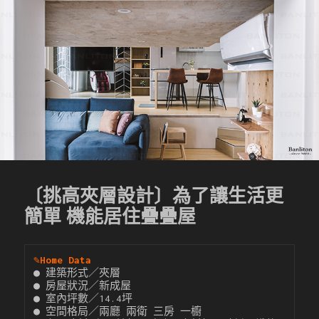
〔挑高夾層設計〕為了讓生活更
簡單 機能居住疊疊屋
✎
Home Data
● 建築形式／夾層

● 房屋狀況／新成屋

● 室內坪數／14.4坪

● 空間格局／兩廳 兩衛 三房 一櫥
