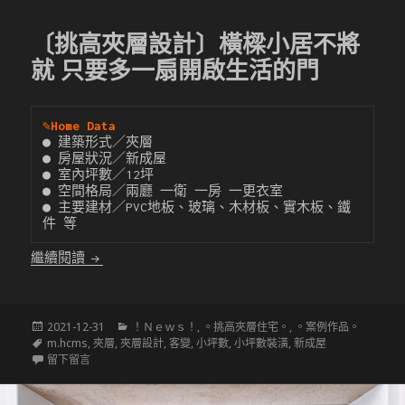
〔挑高夾層設計〕橫樑小居不將
就 只要多一扇開啟生活的門
✎
Home Data
● 建築形式／夾層

● 房屋狀況／新成屋

● 室內坪數／12坪

● 空間格局／兩廳 一衛 一房 一更衣室

● 主要建材／PVC地板、玻璃、木材板、實木板、鐵
件 等
〔挑高夾層設計〕橫樑小居不將就 只要多一扇開啟生
繼續閱讀
發
分
2021-12-31
！Ｎｅｗｓ！
,
。挑高夾層住宅。
,
。案例作品。
佈
標
類
m.hcms
,
夾層
,
夾層設計
,
客變
,
小坪數
,
小坪數裝潢
,
新成屋
於
籤
在 〔挑高夾層設計〕橫樑小居不將就 只要多一扇開啟生活的門
留下留言