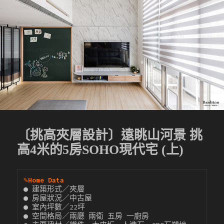
〔挑高夾層設計〕遠眺山河景 挑
高4米的5房SOHO現代宅 (上)
✎
Home Data
● 建築形式／夾層

● 房屋狀況／中古屋

● 室內坪數／22坪

● 空間格局／兩廳 兩衛 五房 一廚房
