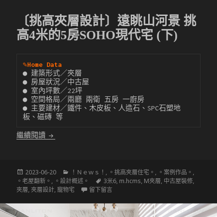
〔挑高夾層設計〕遠眺山河景 挑
高4米的5房SOHO現代宅 (下)
✎
Home Data
● 建築形式／夾層

● 房屋狀況／中古屋

● 室內坪數／22坪

● 空間格局／兩廳 兩衛 五房 一廚房

● 主要建材／鐵件、木皮板、人造石、SPC石塑地
板、磁磚 等
〔挑高夾層設計〕遠眺山河景 挑高4米的5房SOHO現代
繼續閱讀
發
分
2023-06-20
！Ｎｅｗｓ！
,
。挑高夾層住宅。
,
。案例作品。
,
佈
類
標
。老屋翻新。
,
。設計概述。
3米6
,
m.hcms
,
M夾層
,
中古屋裝修
,
於
籤
在 〔挑高夾層設計〕遠眺山河景 挑高4米的
夾層
,
夾層設計
,
寵物宅
留下留言