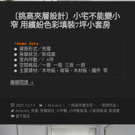
〔挑高夾層設計〕小宅不能變小
窄 用繽紛色彩填裝7坪小套房
✎
Home Data
● 建築形式／夾層

● 房屋狀況／新成屋

● 室內坪數／7.6坪

● 空間格局／一廳 一衛 三房 一廚

● 主要建材／木地板、玻璃、木材板、鐵件 等
〔挑高夾層設計〕小宅不能變小窄 用繽紛色彩填裝7
繼續閱讀
發
分
2021-12-17
！Ｎｅｗｓ！
,
。挑高夾層住宅。
,
。案例作品。
佈
標
類
m.hcms
,
夾層
,
夾層設計
,
小坪數
,
小坪數裝潢
,
小套房裝潢
,
新成屋
於
籤
在 〔挑高夾層設計〕小宅不能變小窄 用繽紛色彩填裝7坪小套房
留下留言