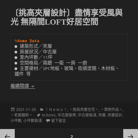
〔挑高夾層設計〕盡情享受風與
光 無隔間LOFT好居空間
✎
Home Data
● 建築形式／夾層

● 房屋狀況／中古屋

● 室內坪數／11坪

● 空間格局／兩廳 一衛 一房 一廚

● 主要建材／SPC地板、玻璃、街頭塗鴉、木材板、
鐵件 等
〔挑高夾層設計〕盡情享受風與光 無隔間LOFT好居
繼續閱讀
發
分
2021-11-26
！Ｎｅｗｓ！
,
。挑高夾層住宅。
,
。案例作品。
,
佈
標
類
。老屋翻新。
m.hcms
,
中古屋裝修
,
中古屋裝潢
,
夾層
,
夾層設計
,
於
籤
在 〔挑高夾層設計〕盡情享受風與光 無隔間
小坪數
,
小坪數裝潢
留下留言
文
頁
2