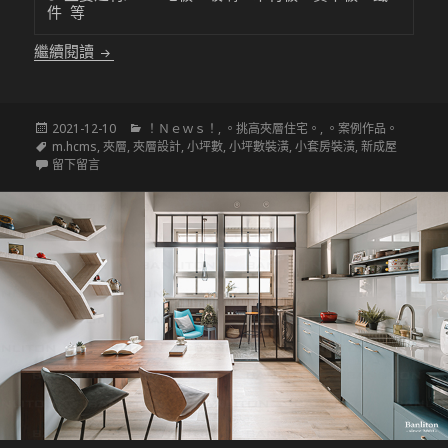
件 等
〔挑高夾層設計〕6坪通透玲瓏小套房
繼續閱讀
發
分
2021-12-10
！Ｎｅｗｓ！
,
。挑高夾層住宅。
,
。案例作品。
佈
標
類
m.hcms
,
夾層
,
夾層設計
,
小坪數
,
小坪數裝潢
,
小套房裝潢
,
新成屋
於
籤
在 〔挑高夾層設計〕6坪通透玲瓏小套房
留下留言