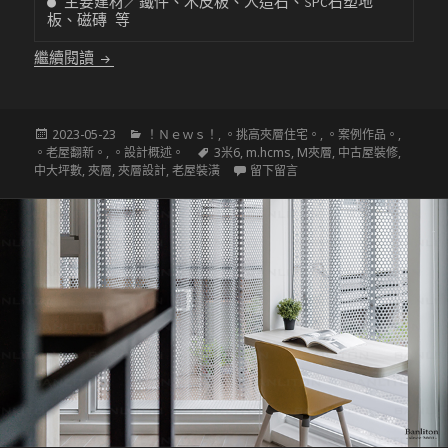
● 主要建材／鐵件、木皮板、人造石、SPC石塑地
板、磁磚 等
〔挑高夾層設計〕遠眺山河景 挑高4米的5房SOHO現代
繼續閱讀
發
分
2023-05-23
！Ｎｅｗｓ！
,
。挑高夾層住宅。
,
。案例作品。
,
佈
類
標
。老屋翻新。
,
。設計概述。
3米6
,
m.hcms
,
M夾層
,
中古屋裝修
,
於
籤
在 〔挑高夾層設計〕遠眺山河景
中大坪數
,
夾層
,
夾層設計
,
老屋裝潢
留下留言