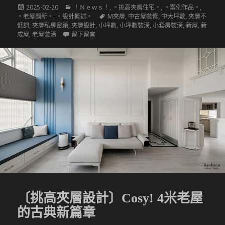
發
分
2025-02-20
！Ｎｅｗｓ！
,
。挑高夾層住宅。
,
。案例作品。
,
佈
類
標
。老屋翻新。
,
。設計概述。
M夾層
,
中古屋裝修
,
中大坪數
,
夾層不
於
籤
低調
,
夾層私房密籍
,
夾層設計
,
小坪數
,
小坪數裝潢
,
小套房裝潢
,
新屋
,
新
在 〔挑高夾層設計〕夾層與小宅該如何規劃
成屋
,
老屋裝潢
留下留言
〔挑高夾層設計〕Cosy! 4米老屋
的古典新篇章