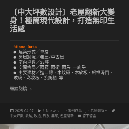
〔中大坪數設計〕老屋翻新大變
身！極簡現代設計，打造無印生
活感
✎
Home Data
● 建築形式／單層

● 房屋狀況／老屋/中古屋

● 室內坪數／22坪

● 空間格局／兩廳 兩衛 兩房 一廚房

● 主要建材／進口磚、木紋磚、木紋板、鋁框滑門、
玻璃、彩妝板、系統櫃 等
〔中大坪數設計〕老屋翻新大變身！極簡現代設計，
繼續閱讀
發
分
標
2025-04-07
！Ｎｅｗｓ！
,
。案例作品。
,
。老屋翻新。
佈
類
在 〔中大坪數設計
籤
中大坪數
,
收納
,
改造
,
日系
,
無印
,
老屋翻新
留下留言
於