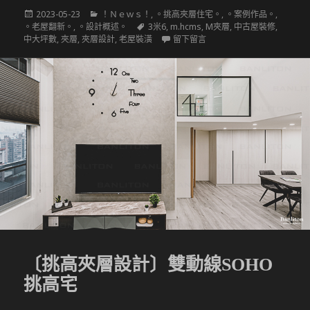
發
分
2023-05-23
！Ｎｅｗｓ！
,
。挑高夾層住宅。
,
。案例作品。
,
佈
類
標
。老屋翻新。
,
。設計概述。
3米6
,
m.hcms
,
M夾層
,
中古屋裝修
,
於
籤
在 〔挑高夾層設計〕遠眺山河景
中大坪數
,
夾層
,
夾層設計
,
老屋裝潢
留下留言
〔挑高夾層設計〕雙動線SOHO
挑高宅