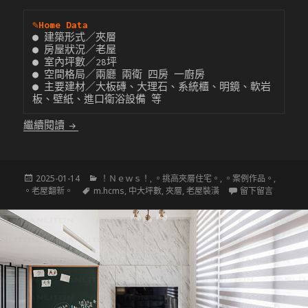
✎
Home Data
● 建築形式／夾層

● 房屋狀況／老屋

● 室內坪數／28坪

● 空間格局／兩廳 兩衛 四房 一廚房

● 主要建材／大板磚、大理石、系統櫃、明鏡、軟岩
板、壁紙、進口衛浴設備 等
〔挑高夾層設計〕Cosy! 4米老屋的古典新篇章
繼續閱讀
發
分
2025-01-14
！Ｎｅｗｓ！
,
。挑高夾層住宅。
,
。案例作品。
,
佈
標
類
在 〔挑高
。老屋翻新。
m.hcms
,
中大坪數
,
夾層
,
老屋裝潢
留下留言
於
籤