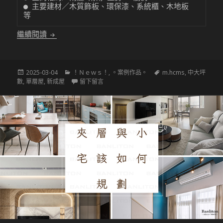
● 主要建材／木質飾板、環保漆、系統櫃、木地板 
等
〔中大坪數設計〕現代北歐風格宅也能擁有居家動線
繼續閱讀
發
分
標
2025-03-04
！Ｎｅｗｓ！
,
。案例作品。
m.hcms
,
中大坪
佈
類
在 〔中大坪數設計〕現代北歐風格宅也能擁
籤
數
,
單層屋
,
新成屋
留下留言
於