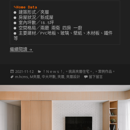
✎
Home Data
● 建築形式／夾層

● 房屋狀況／新成屋

● 室內坪數／18.5坪

● 空間格局／兩廳 兩衛 四房 一廚

● 主要建材／PVC地板、玻璃、壁紙、木材板、鐵件 
等
〔挑高夾層設計〕雙動線SOHO挑高宅
繼續閱讀
發
分
2021-11-12
！Ｎｅｗｓ！
,
。挑高夾層住宅。
,
。案例作品。
佈
標
類
在 〔挑高夾層設
m.hcms
,
M夾層
,
中大坪數
,
夾層
,
夾層設計
留下留言
於
籤