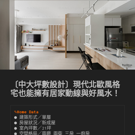
〔中大坪數設計〕現代北歐風格
宅也能擁有居家動線與好風水！
✎
Home Data
● 建築形式／單層

● 房屋狀況／新成屋

● 室內坪數／21坪

● 空間格局／兩廳 兩衛 三房 一廚房
