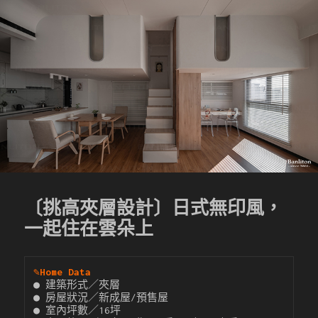
〔挑高夾層設計〕日式無印風，
一起住在雲朵上
✎
Home Data
● 建築形式／夾層

● 房屋狀況／新成屋/預售屋

● 室內坪數／16坪
