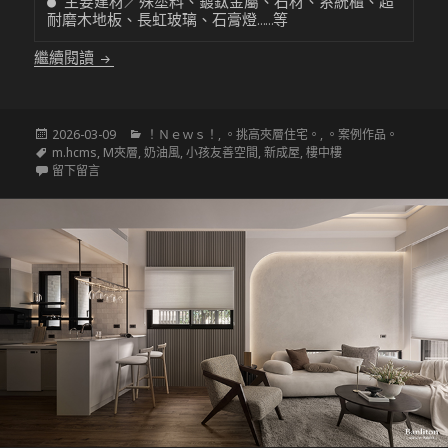
● 主要建材／殊塗料、鍍鈦金屬、石材、系統櫃、超
耐磨木地板、長虹玻璃、石膏燈……等
〔挑高夾層設計〕輕奢奶油風-一家五口溫馨宅(下)
繼續閱讀
發
分
2026-03-09
！Ｎｅｗｓ！
,
。挑高夾層住宅。
,
。案例作品。
佈
標
類
m.hcms
,
M夾層
,
奶油風
,
小孩友善空間
,
新成屋
,
樓中樓
於
籤
在 〔挑高夾層設計〕輕奢奶油風-一家五口溫馨宅(下)
留下留言