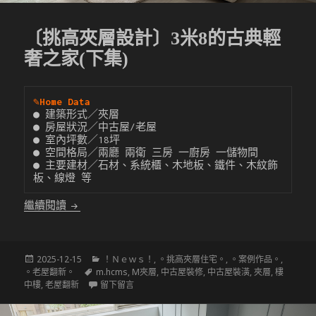
〔挑高夾層設計〕3米8的古典輕
奢之家(下集)
✎
Home Data
● 建築形式／夾層

● 房屋狀況／中古屋/老屋

● 室內坪數／18坪

● 空間格局／兩廳 兩衛 三房 一廚房 一儲物間

● 主要建材／石材、系統櫃、木地板、鐵件、木紋飾
板、線燈 等
〔挑高夾層設計〕3米8的古典輕奢之家(下集)
繼續閱讀
發
分
2025-12-15
！Ｎｅｗｓ！
,
。挑高夾層住宅。
,
。案例作品。
,
佈
標
類
。老屋翻新。
m.hcms
,
M夾層
,
中古屋裝修
,
中古屋裝潢
,
夾層
,
樓
於
籤
在 〔挑高夾層設計〕3米8的古典輕奢之家(下集)
中樓
,
老屋翻新
留下留言