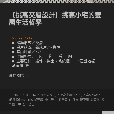
〔挑高夾層設計〕挑高小宅的雙
層生活哲學
✎
Home Data
● 建築形式／夾層

● 房屋狀況／新成屋/預售屋

● 室內坪數／7坪

● 空間格局／一廳 一衛 一房 一廚

● 主要建材／鐵件、樂土、系統櫃、SPC石塑地板、
軌道燈 等
〔挑高夾層設計〕挑高小宅的雙層生活哲學
繼續閱讀
發
分
2025-11-03
！Ｎｅｗｓ！
,
。挑高夾層住宅。
,
。案例作品。
佈
標
類
3米6
,
m.hcms
,
M夾層
,
小套房
,
小套房裝潢
,
挑高
,
樓中樓
,
輕裝修
,
預
於
籤
在 〔挑高夾層設計〕挑高小宅的雙層生活哲學
售屋
留下留言