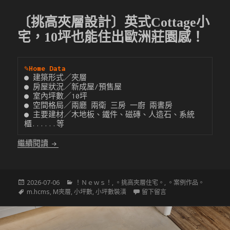
〔挑高夾層設計〕英式Cottage小
宅，10坪也能住出歐洲莊園感！
✎
Home Data
● 建築形式／夾層

● 房屋狀況／新成屋/預售屋

● 室內坪數／10坪

● 空間格局／兩廳 兩衛 三房 一廚 兩書房

● 主要建材／木地板、鐵件、磁磚、人造石、系統
櫃......等
〔挑高夾層設計〕英式Cottage小宅，10坪也能住出
繼續閱讀
發
分
2026-07-06
！Ｎｅｗｓ！
,
。挑高夾層住宅。
,
。案例作品。
佈
標
類
在 〔挑高夾層設計〕英式
m.hcms
,
M夾層
,
小坪數
,
小坪數裝潢
留下留言
於
籤