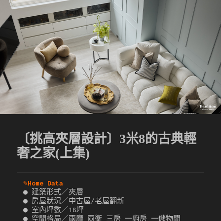
〔挑高夾層設計〕3米8的古典輕
奢之家(上集)
✎
Home Data
● 建築形式／夾層

● 房屋狀況／中古屋/老屋翻新

● 室內坪數／18坪

● 空間格局／兩廳 兩衛 三房 一廚房 一儲物間
