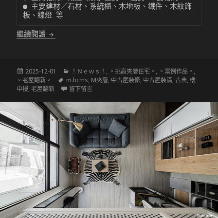
● 主要建材／石材、系統櫃、木地板、鐵件、木紋飾
板、線燈 等
〔挑高夾層設計〕3米8的古典輕奢之家(上集)
繼續閱讀
發
分
2025-12-01
！Ｎｅｗｓ！
,
。挑高夾層住宅。
,
。案例作品。
,
佈
標
類
。老屋翻新。
m.hcms
,
M夾層
,
中古屋裝修
,
中古屋裝潢
,
古典
,
樓
於
籤
在 〔挑高夾層設計〕3米8的古典輕奢之家(上集)
中樓
,
老屋翻新
留下留言