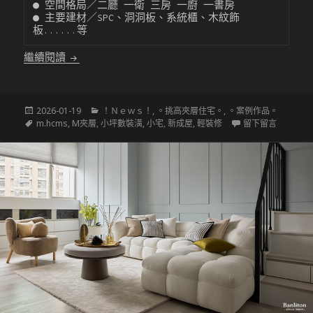
● 空間格局／二廳 一衛 三房 一廚 一書房

● 主要建材／SPC、洞洞板、系統櫃、木紋飾
板......等
〔挑高夾層設計〕日式無印風，一起住在雲朵上
繼續閱讀
發
分
2026-01-19
！Ｎｅｗｓ！
,
。挑高夾層住宅。
,
。案例作品。
佈
標
類
在 〔挑
m.hcms
,
M夾層
,
小坪數裝潢
,
小宅
,
新成屋
,
輕裝修
留下留言
於
籤