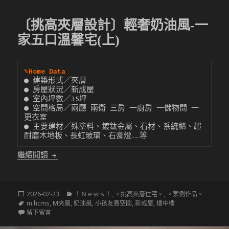
〔挑高夾層設計〕輕奢奶油風-一
家五口溫馨宅(上)
✎
Home Data
● 建築形式／夾層

● 房屋狀況／新成屋

● 室內坪數／35坪

● 空間格局／兩廳 兩衛 三房 一廚房 一儲物間 一
更衣室

● 主要建材／殊塗料、鍍鈦金屬、石材、系統櫃、超
耐磨木地板、長虹玻璃、石膏燈……等
〔挑高夾層設計〕輕奢奶油風-一家五口溫馨宅(上)
繼續閱讀
發
分
2026-02-23
！Ｎｅｗｓ！
,
。挑高夾層住宅。
,
。案例作品。
佈
標
類
m.hcms
,
M夾層
,
奶油風
,
小孩友善空間
,
新成屋
,
樓中樓
於
籤
在 〔挑高夾層設計〕輕奢奶油風-一家五口溫馨宅(上)
留下留言